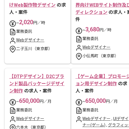
けWeb製作物デザイン
の求
界向けWEBサイト制作及
人・案件
ディレクション
の求人・
件
2,020
~
円／時
3,680
~
円／時
業務委託
業務委託
Webデザイナー
Webデザイナー
二子玉川（東京都）
小伝馬町（東京都）
【DTPデザイン】D2Cブラ
【ゲーム企業】プロモー
ンド製品パッケージデザイ
ョン用デザイン制作
の求
ン制作
の求人・案件
人・案件
650,000
650,000
~
円／月
~
円／月
業務委託
業務委託
Webデザイナー
Webデザイナー
,
UIデザイ
ナー(ゲーム)
,
グラフィッ
六本木（東京都）