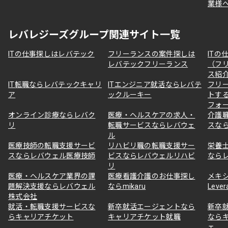
業様
レバレジーズグループ関連サイト一覧
ITの仕事探しはレバテック
フリーランスの案件探しは
ITの
レバテックフリーランス
（フ
ス紹
IT転職ならレバテックキャリ
ITエンジニア就活ならレバテ
フリ
ア
ックルーキー
トす
フォ
オンライン診療ならレバク
医療・ヘルスケアの求人・
介護
リ
転職サービスならレバウェ
スな
ル
医療技師の転職支援サービ
リハビリ職の転職支援サー
栄養
スならレバウェル医療技師
ビスならレバウェルリハビ
なら
リ
医療・ヘルスケア業界の課
医療看護介護のお仕事探し
メキ
題解決支援ならレバウェル
ならmikaru
Lever
株式会社
就活・転職支援サービスな
新卒就活エージェントなら
新卒
らキャリアチケット
キャリアチケット就職
なら
ェ