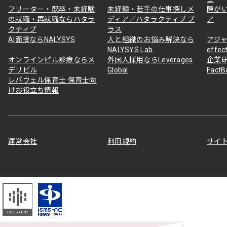
フリーター・既卒・未経験
未経験・若手の仕事探しメ
障が
の就職・再就職ならハタラ
ディア／ハタラクティブ プ
ア
クティブ
ラス
AI面接ならNALYSYS
人と組織のお悩み解決なら
アジャ
NALYSYS Lab.
effec
オンラインピル診療ならメ
外国人採用ならLeverages
企業
デリピル
Global
Fact
レバウェル保育士 保育士向
けお役立ち情報
運営会社
利用規約
サイ