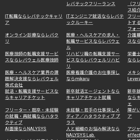
レバテックフリーランス
（フ
ス紹
IT転職ならレバテックキャリ
ITエンジニア就活ならレバテ
フリ
ア
ックルーキー
トす
フォ
オンライン診療ならレバク
医療・ヘルスケアの求人・
介護
リ
転職サービスならレバウェ
スな
ル
医療技師の転職支援サービ
リハビリ職の転職支援サー
栄養
スならレバウェル医療技師
ビスならレバウェルリハビ
なら
リ
医療・ヘルスケア業界の課
医療看護介護のお仕事探し
メキ
題解決支援ならレバウェル
ならmikaru
Lever
株式会社
就活・転職支援サービスな
新卒就活エージェントなら
新卒
らキャリアチケット
キャリアチケット就職
なら
ェ
フリーター・既卒・未経験
未経験・若手の仕事探しメ
障が
の就職・再就職ならハタラ
ディア／ハタラクティブ プ
ア
クティブ
ラス
AI面接ならNALYSYS
人と組織のお悩み解決なら
アジャ
NALYSYS Lab.
effec