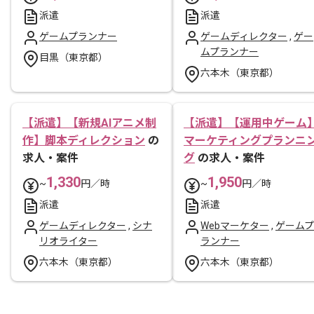
派遣
派遣
ゲームプランナー
ゲームディレクター
,
ゲー
ムプランナー
目黒（東京都）
六本木（東京都）
【派遣】【新規AIアニメ制
【派遣】【運用中ゲーム
作】脚本ディレクション
の
マーケティングプランニ
求人・案件
グ
の求人・案件
1,330
1,950
~
円／時
~
円／時
派遣
派遣
ゲームディレクター
,
シナ
Webマーケター
,
ゲームプ
リオライター
ランナー
六本木（東京都）
六本木（東京都）