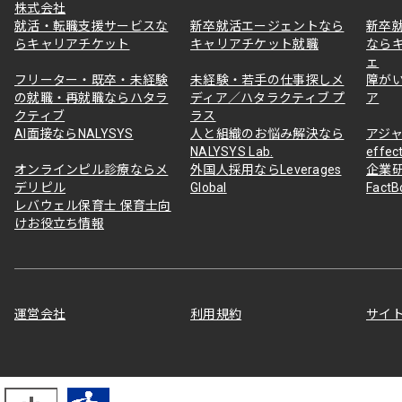
株式会社
就活・転職支援サービスな
新卒就活エージェントなら
新卒
らキャリアチケット
キャリアチケット就職
なら
ェ
フリーター・既卒・未経験
未経験・若手の仕事探しメ
障が
の就職・再就職ならハタラ
ディア／ハタラクティブ プ
ア
クティブ
ラス
AI面接ならNALYSYS
人と組織のお悩み解決なら
アジャ
NALYSYS Lab.
effec
オンラインピル診療ならメ
外国人採用ならLeverages
企業
デリピル
Global
Fact
レバウェル保育士 保育士向
けお役立ち情報
運営会社
利用規約
サイ