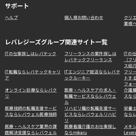
サポート
ヘルプ
個人様お問い合わせ
クリ
業様
レバレジーズグループ関連サイト一覧
ITの仕事探しはレバテック
フリーランスの案件探しは
ITの
レバテックフリーランス
（フ
ス紹
IT転職ならレバテックキャリ
ITエンジニア就活ならレバテ
フリ
ア
ックルーキー
トす
フォ
オンライン診療ならレバク
医療・ヘルスケアの求人・
介護
リ
転職サービスならレバウェ
スな
ル
医療技師の転職支援サービ
リハビリ職の転職支援サー
栄養
スならレバウェル医療技師
ビスならレバウェルリハビ
なら
リ
医療・ヘルスケア業界の課
医療看護介護のお仕事探し
メキ
題解決支援ならレバウェル
ならmikaru
Lever