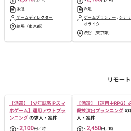
派遣
派遣
ゲームディレクター
ゲームプランナー
,
シナリ
オライター
練馬（東京都）
渋谷（東京都）
リモート
【派遣】【少年誌系IPスマ
【派遣】【運用中RPG】
ホゲーム】運用アウトプラ
殺技演出プランニング
の
ンニング
の求人・案件
人・案件
2,100
2,450
~
円／時
~
円／時