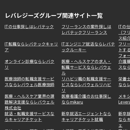
レバレジーズグループ関連サイト一覧
ITの仕事探しはレバテック
フリーランスの案件探しは
ITの
レバテックフリーランス
（フ
ス紹
IT転職ならレバテックキャリ
ITエンジニア就活ならレバテ
フリ
ア
ックルーキー
トす
フォ
オンライン診療ならレバク
医療・ヘルスケアの求人・
介護
リ
転職サービスならレバウェ
スな
ル
医療技師の転職支援サービ
リハビリ職の転職支援サー
栄養
スならレバウェル医療技師
ビスならレバウェルリハビ
なら
リ
医療・ヘルスケア業界の課
医療看護介護のお仕事探し
メキ
題解決支援ならレバウェル
ならmikaru
Lever
株式会社
就活・転職支援サービスな
新卒就活エージェントなら
新卒
らキャリアチケット
キャリアチケット就職
なら
ェ