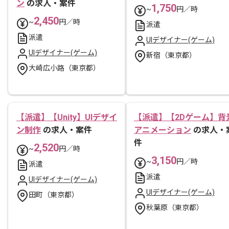
ン
の求人・案件
1,750
~
円／時
2,450
~
円／時
派遣
派遣
UIデザイナー(ゲーム)
UIデザイナー(ゲーム)
新宿（東京都）
大崎広小路（東京都）
【派遣】【Unity】UIデザイ
【派遣】【2Dゲーム】背
ン制作
の求人・案件
アニメーション
の求人・
件
2,520
~
円／時
3,150
~
円／時
派遣
派遣
UIデザイナー(ゲーム)
UIデザイナー(ゲーム)
田町（東京都）
秋葉原（東京都）