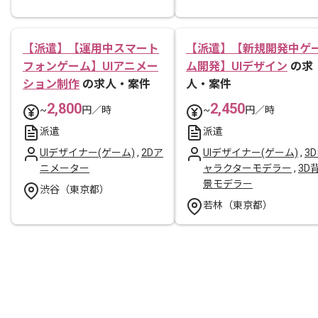
【派遣】【運用中スマート
【派遣】【新規開発中ゲ
フォンゲーム】UIアニメー
ム開発】UIデザイン
の求
ション制作
の求人・案件
人・案件
2,800
2,450
~
円／時
~
円／時
派遣
派遣
UIデザイナー(ゲーム)
,
2Dア
UIデザイナー(ゲーム)
,
3
ニメーター
ャラクターモデラー
,
3D
景モデラー
渋谷（東京都）
若林（東京都）