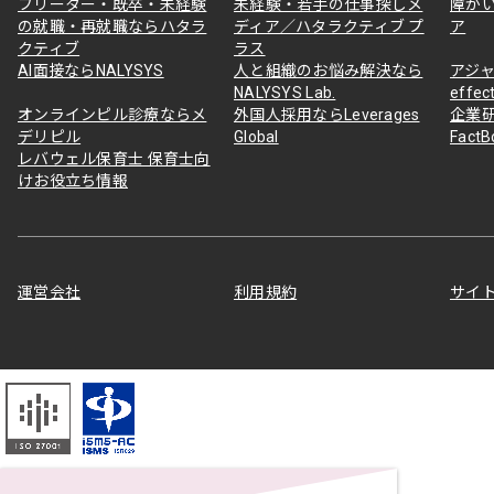
フリーター・既卒・未経験
未経験・若手の仕事探しメ
障が
の就職・再就職ならハタラ
ディア／ハタラクティブ プ
ア
クティブ
ラス
AI面接ならNALYSYS
人と組織のお悩み解決なら
アジャ
NALYSYS Lab.
effec
オンラインピル診療ならメ
外国人採用ならLeverages
企業
デリピル
Global
Fact
レバウェル保育士 保育士向
けお役立ち情報
運営会社
利用規約
サイ