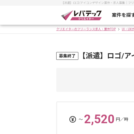
【派遣】ロゴ/アイコンデザイン案件・求人募集｜フ
案件を探
クリエイターのフリーランス求人・案件TOP
UI・U
【派遣】ロゴ/ア
募集終了
2,520
〜
円／時