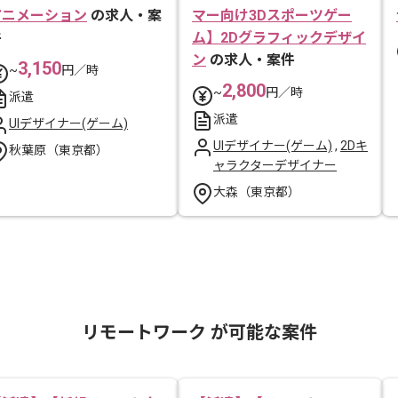
アニメーション
の求人・案
マー向け3Dスポーツゲー
件
ム】2Dグラフィックデザイ
ン
の求人・案件
3,150
~
円／時
2,800
~
円／時
派遣
派遣
UIデザイナー(ゲーム)
UIデザイナー(ゲーム)
,
2Dキ
秋葉原（東京都）
ャラクターデザイナー
大森（東京都）
リモートワーク が可能な案件