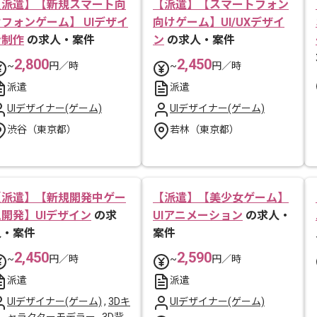
【派遣】【新規スマート向
【派遣】【スマートフォン
フォンゲーム】 UIデザイ
向けゲーム】UI/UXデザイ
ン制作
の求人・案件
ン
の求人・案件
2,800
2,450
~
円／時
~
円／時
派遣
派遣
UIデザイナー(ゲーム)
UIデザイナー(ゲーム)
渋谷（東京都）
若林（東京都）
【派遣】【新規開発中ゲー
【派遣】【美少女ゲーム】
ム開発】UIデザイン
の求
UIアニメーション
の求人・
人・案件
案件
2,450
2,590
~
円／時
~
円／時
派遣
派遣
UIデザイナー(ゲーム)
,
3Dキ
UIデザイナー(ゲーム)