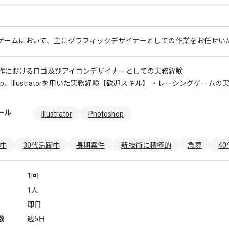
ゲームにおいて、主にグラフィックデザイナーとしての作業をお任せい
作におけるロゴ及びアイコンデザイナーとしての実務経験
op、illustratorを用いた実務経験
【歓迎スキル】 ・レーシングゲームの
ール
Illustrator
Photoshop
躍中
30代活躍中
長期案件
新技術に積極的
急募
4
1回
1人
即日
数
週5日