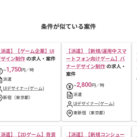
条件が似ている案件
【派遣】【ゲーム企業】UI
【派遣】【新規/運用中スマ
デザイン制作
の求人・案件
ートフォン向けゲーム】バ
ナーデザイン制作
の求人・
1,750
~
円／時
案件
派遣
2,800
~
円／時
UIデザイナー(ゲーム)
派遣
新宿（東京都）
UIデザイナー(ゲーム)
東新宿（東京都）
【派遣】【2Dゲーム】背景
【派遣】【新規コンシュー