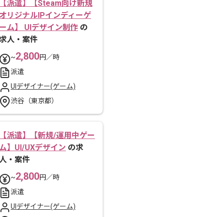
【派遣】【Steam向け新規
オリジナルIPインディーゲ
ーム】 UIデザイン制作
の
求人・案件
2,800
~
円／時
派遣
UIデザイナー(ゲーム)
渋谷（東京都）
【派遣】【新規/運用中ゲー
ム】UI/UXデザイン
の求
人・案件
2,800
~
円／時
派遣
UIデザイナー(ゲーム)