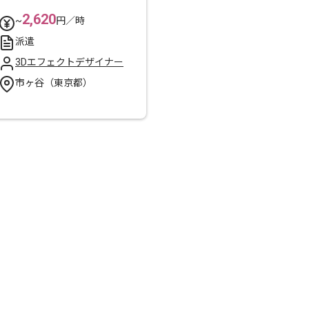
2,620
~
円／時
派遣
3Dエフェクトデザイナー
市ヶ谷（東京都）