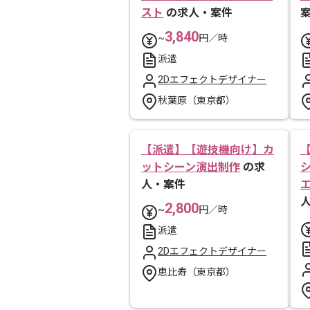
スト
の求人・案件
3,840
~
円／時
派遣
2Dエフェクトデザイナー
秋葉原（東京都）
【派遣】【遊技機向け】カ
ットシーン演出制作
の求
人・案件
2,800
~
円／時
派遣
2Dエフェクトデザイナー
恵比寿（東京都）