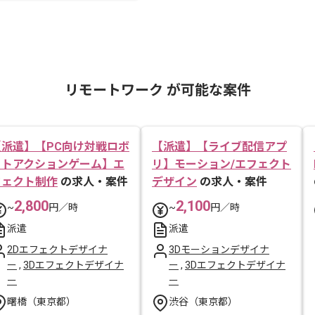
リモートワーク が可能な案件
【派遣】【PC向け対戦ロボ
【派遣】【ライブ配信アプ
ットアクションゲーム】エ
リ】モーション/エフェクト
フェクト制作
の求人・案件
デザイン
の求人・案件
2,800
2,100
~
円／時
~
円／時
派遣
派遣
2Dエフェクトデザイナ
3Dモーションデザイナ
ー
,
3Dエフェクトデザイナ
ー
,
3Dエフェクトデザイナ
ー
ー
曙橋（東京都）
渋谷（東京都）