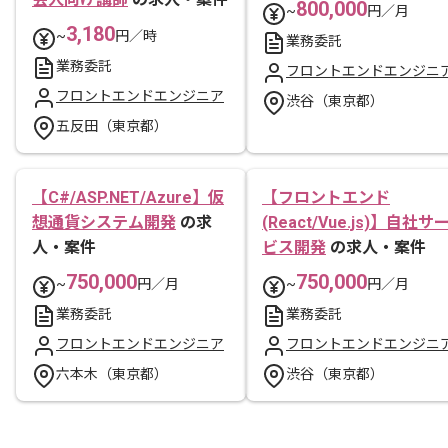
800,000
~
円／月
3,180
~
円／時
業務委託
業務委託
フロントエンドエンジニ
フロントエンドエンジニア
渋谷（東京都）
五反田（東京都）
【C#/ASP.NET/Azure】仮
【フロントエンド
想通貨システム開発
の求
(React/Vue.js)】自社サ
人・案件
ビス開発
の求人・案件
750,000
750,000
~
円／月
~
円／月
業務委託
業務委託
フロントエンドエンジニア
フロントエンドエンジニ
六本木（東京都）
渋谷（東京都）