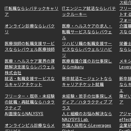
ス紹
IT転職ならレバテックキャリ
ITエンジニア就活ならレバテ
フリ
ア
ックルーキー
トす
フォ
オンライン診療ならレバク
医療・ヘルスケアの求人・
介護
リ
転職サービスならレバウェ
スな
ル
医療技師の転職支援サービ
リハビリ職の転職支援サー
栄養
スならレバウェル医療技師
ビスならレバウェルリハビ
なら
リ
医療・ヘルスケア業界の課
医療看護介護のお仕事探し
メキ
題解決支援ならレバウェル
ならmikaru
Lever
株式会社
就活・転職支援サービスな
新卒就活エージェントなら
新卒
らキャリアチケット
キャリアチケット就職
なら
ェ
フリーター・既卒・未経験
未経験・若手の仕事探しメ
障が
の就職・再就職ならハタラ
ディア／ハタラクティブ プ
ア
クティブ
ラス
AI面接ならNALYSYS
人と組織のお悩み解決なら
アジャ
NALYSYS Lab.
effec
オンラインピル診療ならメ
外国人採用ならLeverages
企業