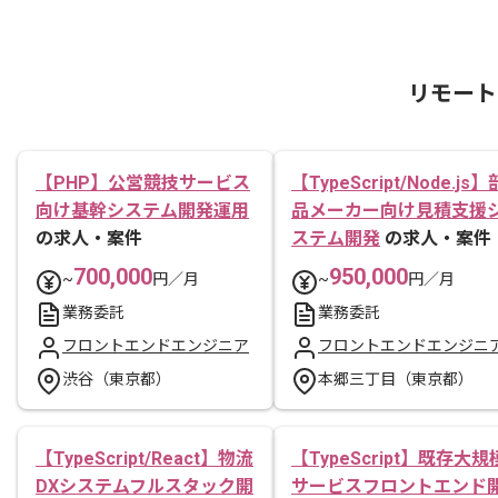
リモート
【PHP】公営競技サービス
【TypeScript/Node.js】
向け基幹システム開発運用
品メーカー向け見積支援
の求人・案件
ステム開発
の求人・案件
700,000
950,000
~
円／月
~
円／月
業務委託
業務委託
フロントエンドエンジニア
フロントエンドエンジニ
渋谷（東京都）
本郷三丁目（東京都）
【TypeScript/React】物流
【TypeScript】既存大規
DXシステムフルスタック開
サービスフロントエンド