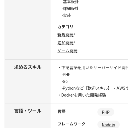
-基本設計
-詳細設計
-実装
カテゴリ
新規開発
/
追加開発
/
ゲーム開発
求めるスキル
・下記言語を用いたサーバーサイド開
-PHP
-Go
-Pythonなど
【歓迎スキル】 ・AWS
・Dockerを用いた開発経験
言語・ツール
言語
PHP
フレームワーク
Node.js