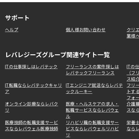
サポート
ヘルプ
個人様お問い合わせ
クリ
業様
レバレジーズグループ関連サイト一覧
ITの仕事探しはレバテック
フリーランスの案件探しは
ITの
レバテックフリーランス
（フ
ス紹
IT転職ならレバテックキャリ
ITエンジニア就活ならレバテ
フリ
ア
ックルーキー
トす
フォ
オンライン診療ならレバク
医療・ヘルスケアの求人・
介護
リ
転職サービスならレバウェ
スな
ル
医療技師の転職支援サービ
リハビリ職の転職支援サー
栄養
スならレバウェル医療技師
ビスならレバウェルリハビ
なら
リ