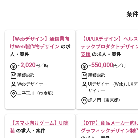
条
【Webデザイン】通信業向
【UI/UXデザイン】ヘルス
けWeb製作物デザイン
の求
テックプロダクトデザイ
人・案件
支援
の求人・案件
2,020
550,000
~
円／時
~
円／月
業務委託
業務委託
Webデザイナー
UIデザイナー(Web)
,
UXデ
ザイナー
二子玉川（東京都）
虎ノ門（東京都）
【スマホ向けゲーム】UI実
【DTP】食品メーカー向
装
の求人・案件
グラフィックデザイン制