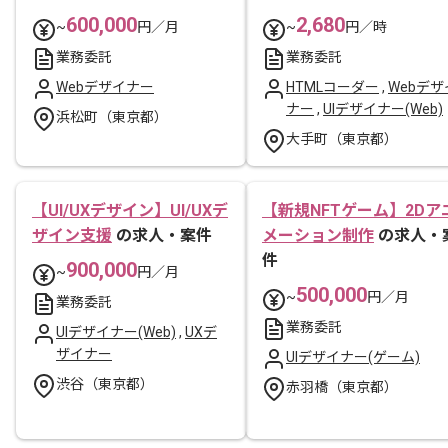
600,000
2,680
~
円／月
~
円／時
業務委託
業務委託
Webデザイナー
HTMLコーダー
,
Webデザ
ナー
,
UIデザイナー(Web)
浜松町（東京都）
大手町（東京都）
【UI/UXデザイン】UI/UXデ
【新規NFTゲーム】2Dア
ザイン支援
の求人・案件
メーション制作
の求人・
件
900,000
~
円／月
500,000
~
円／月
業務委託
業務委託
UIデザイナー(Web)
,
UXデ
ザイナー
UIデザイナー(ゲーム)
渋谷（東京都）
赤羽橋（東京都）