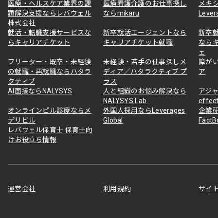
医療・ヘルスケア業界の課
医療看護介護のお仕事探し
メキ
題解決支援ならレバウェル
ならmikaru
Lever
株式会社
就活・転職支援サービスな
新卒就活エージェントなら
新卒
らキャリアチケット
キャリアチケット就職
なら
ェ
フリーター・既卒・未経験
未経験・若手の仕事探しメ
障が
の就職・再就職ならハタラ
ディア／ハタラクティブ プ
ア
クティブ
ラス
AI面接ならNALYSYS
人と組織のお悩み解決なら
アジャ
NALYSYS Lab.
effec
オンラインピル診療ならメ
外国人採用ならLeverages
企業
デリピル
Global
Fact
レバウェル保育士 保育士向
けお役立ち情報
運営会社
利用規約
サイ