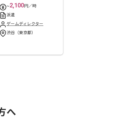
2,100
~
円／時
派遣
ゲームディレクター
渋谷（東京都）
方へ