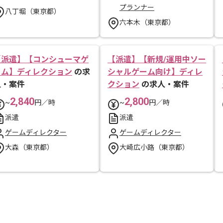
プランナー
八丁堀（東京都）
六本木（東京都）
【派遣】【コンシューマゲ
【派遣】【新規/運用中ソー
ーム】ディレクション
の求
シャルゲーム向け】ディレ
人・案件
クション
の求人・案件
2,840
2,800
~
円／時
~
円／時
派遣
派遣
ゲームディレクター
ゲームディレクター
大森（東京都）
大崎広小路（東京都）