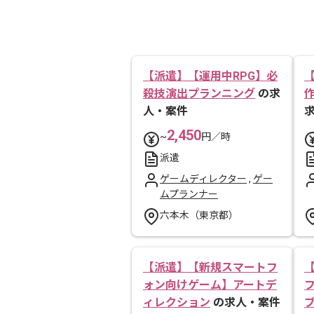
【派遣】【運用中RPG】必
殺技演出プランニング
の求
人・案件
2,450
~
円／時
派遣
ゲームディレクター
,
ゲー
ムプランナー
六本木（東京都）
【派遣】【新規スマートフ
ォン向けゲーム】アートデ
ィレクション
の求人・案件