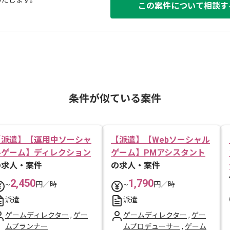
いたします。
この案件について相談す
条件が似ている案件
【派遣】【運用中ソーシャ
【派遣】【Webソーシャル
ルゲーム】ディレクション
ゲーム】PMアシスタント
の求人・案件
の求人・案件
2,450
1,790
~
円／時
~
円／時
派遣
派遣
ゲームディレクター
,
ゲー
ゲームディレクター
,
ゲー
ムプランナー
ムプロデューサー
,
ゲーム