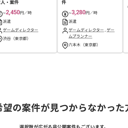
求人・案件
件
2,450
3,280
~
円／時
~
円／時
派遣
派遣
ゲームディレクター
ゲームディレクター
,
ゲー
ムプランナー
渋谷（東京都）
六本木（東京都）
希望の案件が見つからなかった
選択肢が広がる非公開案件もございます。