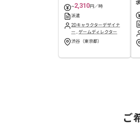
2,310
~
円／時
派遣
2Dキャラクターデザイナ
ー
,
ゲームディレクター
渋谷（東京都）
ご