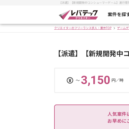
【派遣】【新規開発中コンシューマーゲーム】進行管
案件を探
クリエイターのフリーランス求人・案件TOP
ゲームデ
【派遣】【新規開発中
3,150
〜
円／時
人気案件
お早めに