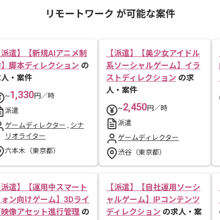
リモートワーク が可能な案件
【派遣】【新規AIアニメ制
【派遣】【美少女アイドル
作】脚本ディレクション
の
系ソーシャルゲーム】イラ
求人・案件
ストディレクション
の求
人・案件
1,330
~
円／時
2,450
~
円／時
派遣
派遣
ゲームディレクター
,
シナ
リオライター
ゲームディレクター
六本木（東京都）
渋谷（東京都）
【派遣】【運用中スマート
【派遣】【自社運用ソーシ
フォン向けゲーム】3Dライ
ャルゲーム】IPコンテンツ
ブ映像アセット進行管理
の
ディレクション
の求人・案