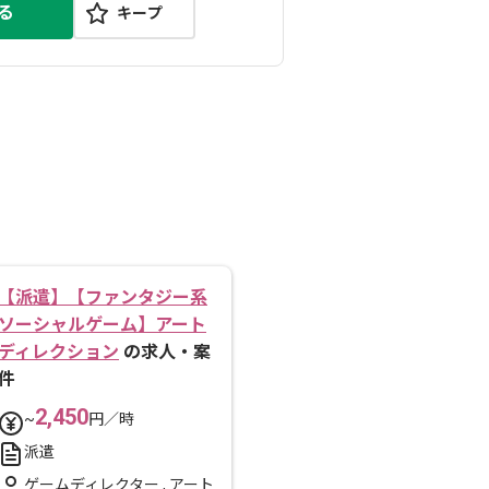
る
キープ
【派遣】【ファンタジー系
ソーシャルゲーム】アート
ディレクション
の求人・案
件
2,450
~
円／時
派遣
ゲームディレクター
,
アート