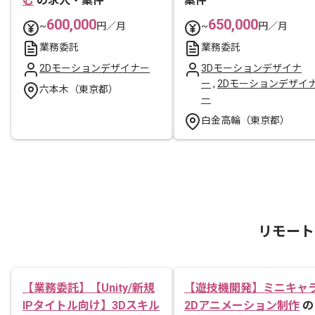
む
の求人・案件
案件
600,000
650,000
~
円／月
~
円／月
業務委託
業務委託
2Dモーションデザイナー
3Dモーションデザイナ
ー
,
2Dモーションデザイ
六本木（東京都）
ー
白金高輪（東京都）
リモート
【業務委託】【Unity/新規
【遊技機開発】ミニキャ
IPタイトル向け】3Dスキル
2Dアニメーション制作
の