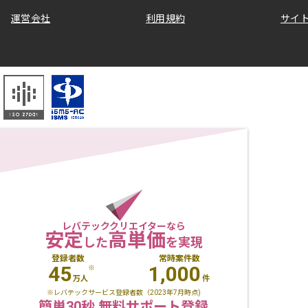
運営会社
利用規約
サイ
レバテッククリエイターなら
安定
高単価
した
を実現
登録者数
常時案件数
45
1,000
※
万人
件
※レバテックサービス登録者数（2023年7月時点)
簡単30秒 無料サポート登録