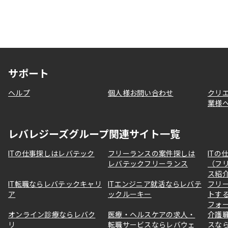
サポート
ヘルプ
個人様お問い合わせ
クリ
業様
レバレジーズグループ関連サイト一覧
ITの仕事探しはレバテック
フリーランスの案件探しは
ITの
レバテックフリーランス
（フ
ス紹
IT転職ならレバテックキャリ
ITエンジニア就活ならレバテ
フリ
ア
ックルーキー
トす
フォ
オンライン診療ならレバク
医療・ヘルスケアの求人・
介護
リ
転職サービスならレバウェ
スな