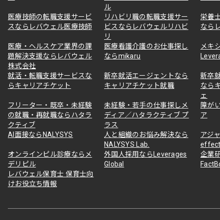
ル
医療技師の転職支援サービ
リハビリ職の転職支援サー
栄養
スならレバウェル医療技師
ビスならレバウェルリハビ
なら
リ
医療・ヘルスケア業界の課
医療看護介護のお仕事探し
メキ
題解決支援ならレバウェル
ならmikaru
Lever
株式会社
就活・転職支援サービスな
新卒就活エージェントなら
新卒
らキャリアチケット
キャリアチケット就職
なら
ェ
フリーター・既卒・未経験
未経験・若手の仕事探しメ
障が
の就職・再就職ならハタラ
ディア／ハタラクティブ プ
ア
クティブ
ラス
AI面接ならNALYSYS
人と組織のお悩み解決なら
アジャ
NALYSYS Lab.
effec
オンラインピル診療ならメ
外国人採用ならLeverages
企業
デリピル
Global
Fact
レバウェル保育士 保育士向
けお役立ち情報