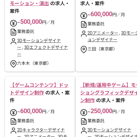
モーション・演出
の求人・
求人・案件
案件
600,000
~
円／月
500,000
~
円／月
業務委託
業務委託
2Dアニメーター
,
3Dモー
ョンデザイナー
3Dモーションデザイナ
ー
,
3Dエフェクトデザイナ
三田（東京都）
ー
六本木（東京都）
【ゲームコンテンツ】ドッ
【新規/運用中ゲーム】モ
トデザイン制作
の求人・案
ショングラフィックデザ
件
ン制作
の求人・案件
600,000
250,000
~
円／月
~
円／月
業務委託
業務委託
2Dキャラクターデザイナ
3Dモーションデザイナ
ー
,
2Dアニメーター
,
3Dモ
ー
,
2Dモーションデザイ