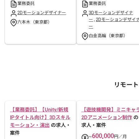
業務委託
業務委託
2Dモーションデザイナー
3Dモーションデザイナ
ー
,
2Dモーションデザイ
六本木（東京都）
ー
白金高輪（東京都）
リモート
【業務委託】【Unity/新規
【遊技機開発】ミニキャ
IPタイトル向け】3Dスキル
2Dアニメーション制作
の
モーション・演出
の求人・
求人・案件
案件
600,000
~
円／月