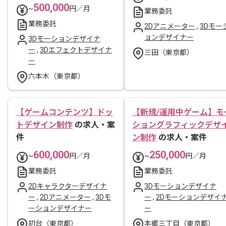
500,000
~
円／月
業務委託
業務委託
2Dアニメーター
,
3Dモー
ョンデザイナー
3Dモーションデザイナ
ー
,
3Dエフェクトデザイナ
三田（東京都）
ー
六本木（東京都）
【ゲームコンテンツ】ドッ
【新規/運用中ゲーム】モ
トデザイン制作
の求人・案
ショングラフィックデザ
件
ン制作
の求人・案件
600,000
250,000
~
円／月
~
円／月
業務委託
業務委託
2Dキャラクターデザイナ
3Dモーションデザイナ
ー
,
2Dアニメーター
,
3Dモ
ー
,
2Dモーションデザイ
ーションデザイナー
ー
初台（東京都）
本郷三丁目（東京都）