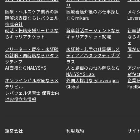
リ
医療・ヘルスケア業界の課
医療看護介護のお仕事探し
メキ
題解決支援ならレバウェル
ならmikaru
Lever
株式会社
就活・転職支援サービスな
新卒就活エージェントなら
新卒
らキャリアチケット
キャリアチケット就職
なら
ェ
フリーター・既卒・未経験
未経験・若手の仕事探しメ
障が
の就職・再就職ならハタラ
ディア／ハタラクティブ プ
ア
クティブ
ラス
AI面接ならNALYSYS
人と組織のお悩み解決なら
アジャ
NALYSYS Lab.
effec
オンラインピル診療ならメ
外国人採用ならLeverages
企業
デリピル
Global
Fact
レバウェル保育士 保育士向
けお役立ち情報
運営会社
利用規約
サイ