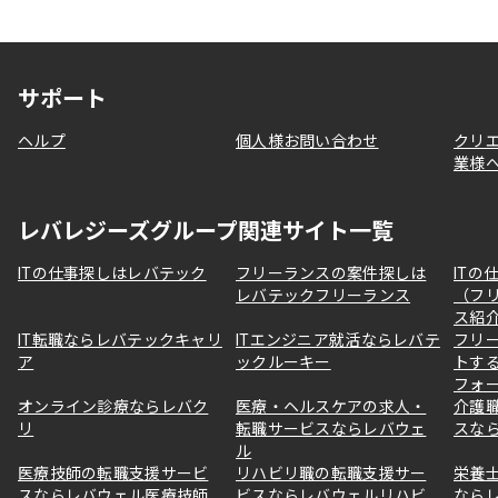
サポート
ヘルプ
個人様お問い合わせ
クリ
業様
レバレジーズグループ関連サイト一覧
ITの仕事探しはレバテック
フリーランスの案件探しは
ITの
レバテックフリーランス
（フ
ス紹
IT転職ならレバテックキャリ
ITエンジニア就活ならレバテ
フリ
ア
ックルーキー
トす
フォ
オンライン診療ならレバク
医療・ヘルスケアの求人・
介護
リ
転職サービスならレバウェ
スな
ル
医療技師の転職支援サービ
リハビリ職の転職支援サー
栄養
スならレバウェル医療技師
ビスならレバウェルリハビ
なら