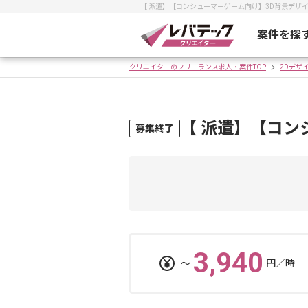
【 派遣】【コンシューマーゲーム向け】3D背景デザ
案件を探
クリエイターのフリーランス求人・案件TOP
2Dデザ
【 派遣】【コン
募集終了
3,940
〜
円／時