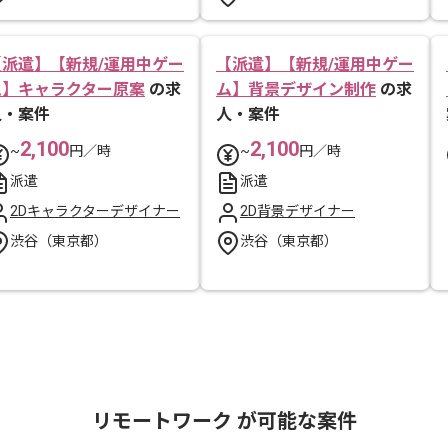
【派遣】【新規/運用中ゲー
【派遣】【新規/運用中ゲー
ム】キャラクター原案
の求
ム】背景デザイン制作
の求
人・案件
人・案件
2,100
2,100
~
円／時
~
円／時
派遣
派遣
2Dキャラクターデザイナー
2D背景デザイナー
渋谷（東京都）
渋谷（東京都）
リモートワーク が可能な案件