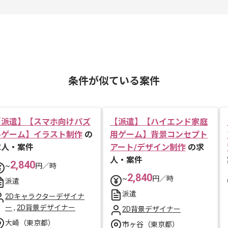
条件が似ている案件
【派遣】【スマホ向けパズ
【派遣】【ハイエンド家庭
ルゲーム】イラスト制作
の
用ゲーム】背景コンセプト
求人・案件
アート/デザイン制作
の求
人・案件
2,840
~
円／時
2,840
~
円／時
派遣
派遣
2Dキャラクターデザイナ
ー
,
2D背景デザイナー
2D背景デザイナー
大崎（東京都）
市ヶ谷（東京都）