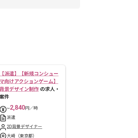
【派遣】【新規コンシュー
マ向けアクションゲーム】
背景デザイン制作
の求人・
案件
2,840
~
円／時
派遣
2D背景デザイナー
大崎（東京都）