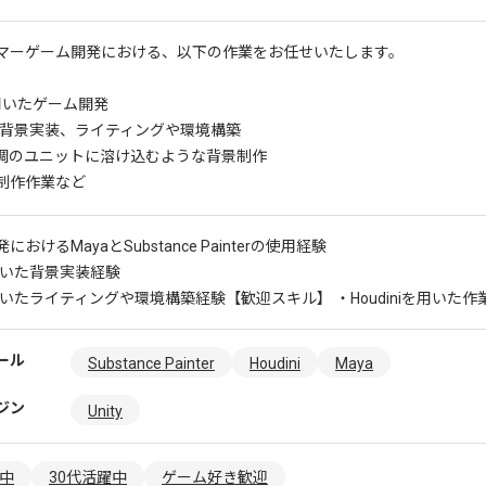
マーゲーム開発における、以下の作業をお任せいたします。
 を用いたゲーム開発
での背景実装、ライティングや環境構築
調のユニットに溶け込むような背景制作
制作作業など
おけるMayaとSubstance Painterの使用経験
を用いた背景実装経験
を用いたライティングや環境構築経験
【歓迎スキル】 ・Houdiniを用いた作
ール
Substance Painter
Houdini
Maya
ジン
Unity
躍中
30代活躍中
ゲーム好き歓迎