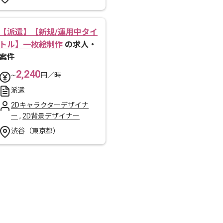
【派遣】【新規/運用中タイ
トル】一枚絵制作
の求人・
案件
2,240
~
円／時
派遣
2Dキャラクターデザイナ
ー
,
2D背景デザイナー
渋谷（東京都）