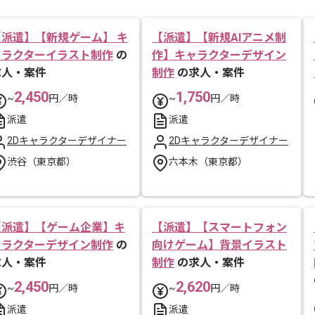
【派遣】【新規ゲーム】 キ
【派遣】【新規AIアニメ制
ャラクターイラスト制作
の
作】キャラクターデザイン
求人・案件
制作
の求人・案件
2,450
1,750
~
円／時
~
円／時
派遣
派遣
2Dキャラクターデザイナー
2Dキャラクターデザイナー
渋谷（東京都）
六本木（東京都）
【派遣】【ゲーム企業】キ
【派遣】【スマートフォン
ャラクターデザイン制作
の
向けゲーム】背景イラスト
求人・案件
制作
の求人・案件
2,450
2,620
~
円／時
~
円／時
派遣
派遣