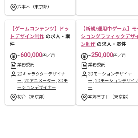
六本木（東京都）
【ゲームコンテンツ】ドッ
【新規/運用中ゲーム】モ
トデザイン制作
の求人・案
ショングラフィックデザ
件
ン制作
の求人・案件
600,000
250,000
~
円／月
~
円／月
業務委託
業務委託
2Dキャラクターデザイナ
3Dモーションデザイナ
ー
,
2Dアニメーター
,
3Dモ
ー
,
2Dモーションデザイ
ーションデザイナー
ー
初台（東京都）
本郷三丁目（東京都）