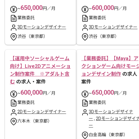
650,000
600,000
~
円／月
~
円／月
業務委託
業務委託
3Dモーションデザイナー
3Dモーションデザイナー
渋谷（東京都）
渋谷（東京都）
【運用中ソーシャルゲーム
【業務委託】【Maya】ア
向け】Live2Dアニメーショ
クションゲーム向けモー
ン制作案件 ※アダルト含
ョンデザイン制作
の求人
む
の求人・案件
案件
600,000
650,000
~
円／月
~
円／月
業務委託
業務委託
2Dモーションデザイナー
3Dモーションデザイナ
ー
,
2Dモーションデザイ
六本木（東京都）
ー
白金高輪（東京都）