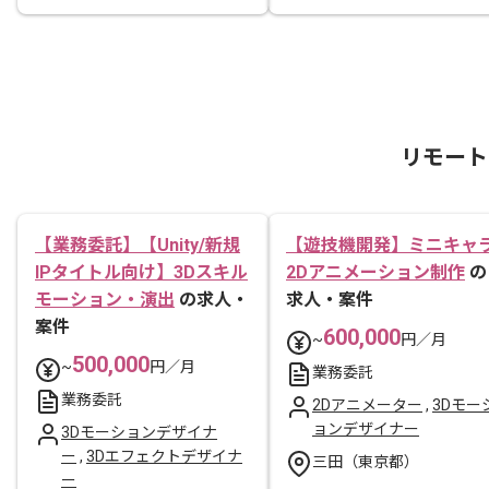
リモート
【業務委託】【Unity/新規
【遊技機開発】ミニキャ
IPタイトル向け】3Dスキル
2Dアニメーション制作
の
モーション・演出
の求人・
求人・案件
案件
600,000
~
円／月
500,000
~
円／月
業務委託
業務委託
2Dアニメーター
,
3Dモー
ョンデザイナー
3Dモーションデザイナ
ー
,
3Dエフェクトデザイナ
三田（東京都）
ー