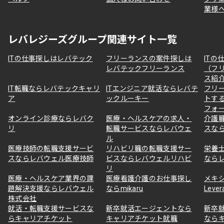
業様
レバレジーズグループ関連サイト一覧
ITの仕事探しはレバテック
フリーランスの案件探しは
ITの
レバテックフリーランス
（フ
ス紹
IT転職ならレバテックキャリ
ITエンジニア就活ならレバテ
フリ
ア
ックルーキー
トす
フォ
オンライン診療ならレバク
医療・ヘルスケアの求人・
介護
リ
転職サービスならレバウェ
スな
ル
医療技師の転職支援サービ
リハビリ職の転職支援サー
栄養
スならレバウェル医療技師
ビスならレバウェルリハビ
なら
リ
医療・ヘルスケア業界の課
医療看護介護のお仕事探し
メキ
題解決支援ならレバウェル
ならmikaru
Lever
株式会社
就活・転職支援サービスな
新卒就活エージェントなら
新卒
らキャリアチケット
キャリアチケット就職
なら