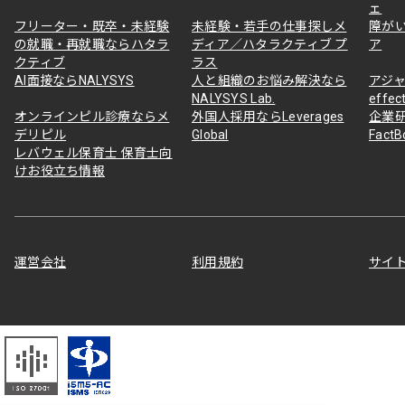
ェ
フリーター・既卒・未経験
未経験・若手の仕事探しメ
障が
の就職・再就職ならハタラ
ディア／ハタラクティブ プ
ア
クティブ
ラス
AI面接ならNALYSYS
人と組織のお悩み解決なら
アジャ
NALYSYS Lab.
effec
オンラインピル診療ならメ
外国人採用ならLeverages
企業
デリピル
Global
Fact
レバウェル保育士 保育士向
けお役立ち情報
運営会社
利用規約
サイ