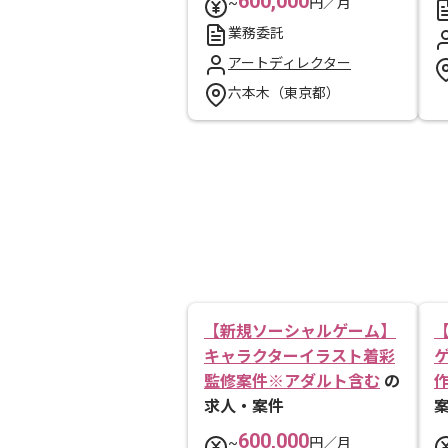
600,000
~
円／月
業務委託
アートディレクター
六本木（東京都）
【新規ソーシャルゲーム】
キャラクターイラスト着彩
監修案件※アダルト含む
の
求人・案件
600,000
~
円／月