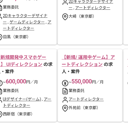
2Dキャラクターデザイナ
業務委託
ー
,
アートディレクター
2Dキャラクターデザイナ
大崎（東京都）
ー
,
ゲームディレクター
,
ア
ートディレクター
目黒（東京都）
【新規開発中スマホゲー
【新規/ 運用中ゲーム】ア
】 UIディレクション
の求
ートディレクション
の求
人・案件
人・案件
600,000
550,000
~
円／月
~
円／月
業務委託
業務委託
UIデザイナー(ゲーム)
,
アー
アートディレクター
トディレクター
外苑前（東京都）
西新宿（東京都）