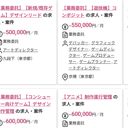
【業務委託】【新規/既存ゲ
【業務委託】【遊技機】コ
ーム】デザインリード
の求
ンポジット
の求人・案件
人・案件
550,000
~
円／月
500,000
~
円／月
業務委託
業務委託
デバッガー
,
グラフィック
デザイナー
,
ゲームディレ
アートディレクター
クター
,
ゲームプロデュー
九段下（東京都）
サー
,
ゲームプランナー
,
ア
ートディレクター
京橋（東京都）
【業務委託】【コンシュー
【アニメ】制作進行管理
の
マー向けゲーム】デザイン
求人・案件
制作管理
の求人・案件
600,000
~
円／月
600,000
~
円／月
業務委託