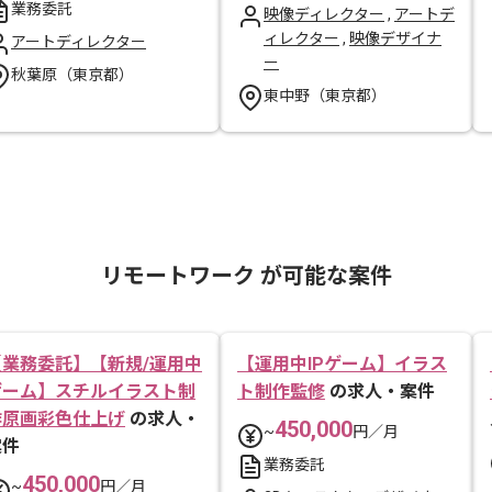
業務委託
映像ディレクター
,
アートデ
ィレクター
,
映像デザイナ
アートディレクター
ー
秋葉原（東京都）
東中野（東京都）
リモートワーク が可能な案件
【業務委託】【新規/運用中
【運用中IPゲーム】イラス
ゲーム】スチルイラスト制
ト制作監修
の求人・案件
作原画彩色仕上げ
の求人・
450,000
~
円／月
案件
業務委託
450,000
~
円／月