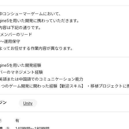
中コンシューマーゲームにおいて、
Engine5を用いた開発に携わっていただきます。
内容は下記の通りです。
メンバーのリード
～運用保守
よってお任せする作業内容が異なります。
Engine5を用いた開発経験
バーのマネジメント経験
英語または中国語でのコミュニケーション能力
1つのゲーム開発に関わった経験
【歓迎スキル】 ・移植プロジェクトに
ジン
Unity
有
間
140時間〜180時間