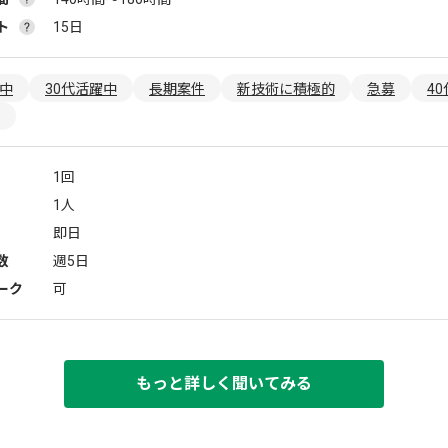
ト
15日
躍中
30代活躍中
長期案件
新技術に積極的
急募
4
1回
1人
即日
数
週5日
ーク
可
もっと詳しく聞いてみる