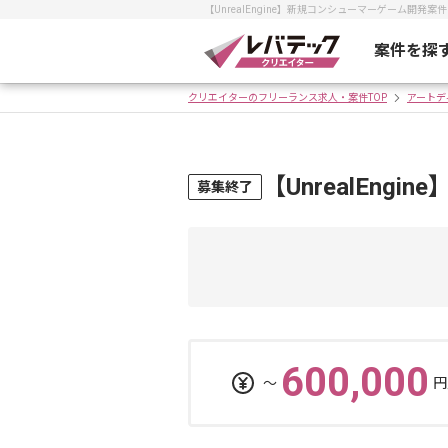
【UnrealEngine】新規コンシューマーゲーム
案件を探
クリエイターのフリーランス求人・案件TOP
アートデ
【UnrealEn
募集終了
600,000
〜
円