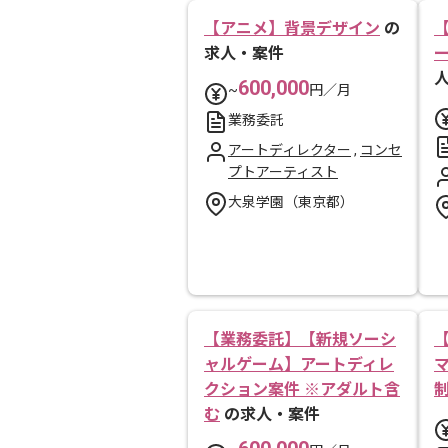
【アニメ】背景デザイン
の
求人・案件
600,000
~
円／月
業務委託
アートディレクター
,
コンセ
プトアーティスト
大泉学園（東京都）
【業務委託】【新規ソーシ
ャルゲーム】アートディレ
クション案件 ※アダルト含
む
の求人・案件