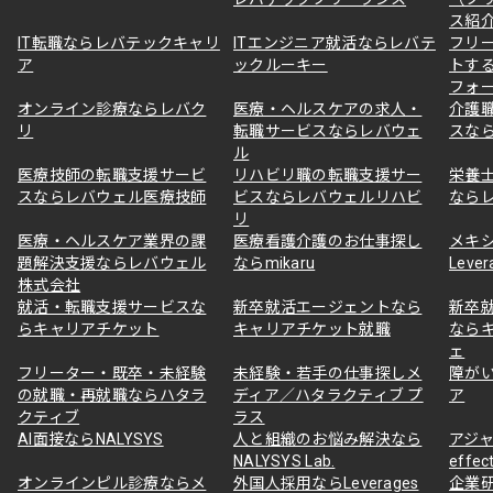
ス紹
IT転職ならレバテックキャリ
ITエンジニア就活ならレバテ
フリ
ア
ックルーキー
トす
フォ
オンライン診療ならレバク
医療・ヘルスケアの求人・
介護
リ
転職サービスならレバウェ
スな
ル
医療技師の転職支援サービ
リハビリ職の転職支援サー
栄養
スならレバウェル医療技師
ビスならレバウェルリハビ
なら
リ
医療・ヘルスケア業界の課
医療看護介護のお仕事探し
メキ
題解決支援ならレバウェル
ならmikaru
Lever
株式会社
就活・転職支援サービスな
新卒就活エージェントなら
新卒
らキャリアチケット
キャリアチケット就職
なら
ェ
フリーター・既卒・未経験
未経験・若手の仕事探しメ
障が
の就職・再就職ならハタラ
ディア／ハタラクティブ プ
ア
クティブ
ラス
AI面接ならNALYSYS
人と組織のお悩み解決なら
アジャ
NALYSYS Lab.
effec
オンラインピル診療ならメ
外国人採用ならLeverages
企業