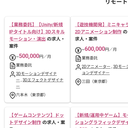
リモート
【業務委託】【Unity/新規
【遊技機開発】ミニキャ
IPタイトル向け】3Dスキル
2Dアニメーション制作
の
モーション・演出
の求人・
求人・案件
案件
600,000
~
円／月
500,000
~
円／月
業務委託
業務委託
2Dアニメーター
,
3Dモー
ョンデザイナー
3Dモーションデザイナ
ー
,
3Dエフェクトデザイナ
三田（東京都）
ー
六本木（東京都）
【ゲームコンテンツ】ドッ
【新規/運用中ゲーム】モ
トデザイン制作
の求人・案
ショングラフィックデザ