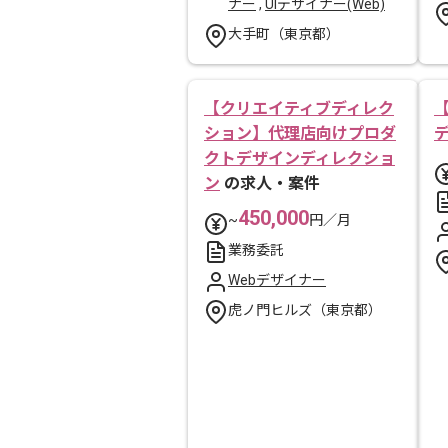
ナー
,
UIデザイナー(Web)
大手町（東京都）
【クリエイティブディレク
ション】代理店向けプロダ
クトデザインディレクショ
ン
の求人・案件
450,000
~
円／月
業務委託
Webデザイナー
虎ノ門ヒルズ（東京都）