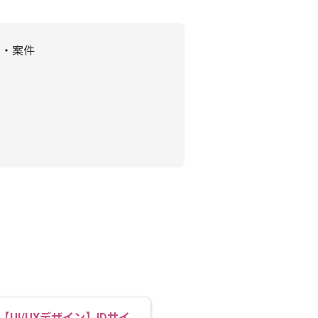
人・案件
【UI/UXデザイン】IDサイ