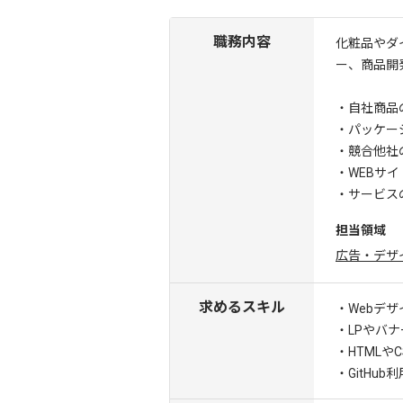
職務内容
化粧品やダ
ー、商品開
・自社商品
・パッケー
・競合他社
・WEBサ
・サービスの
担当領域
広告・デザ
求めるスキル
・Webデザ
・LPやバナ
・HTMLや
・GitHub