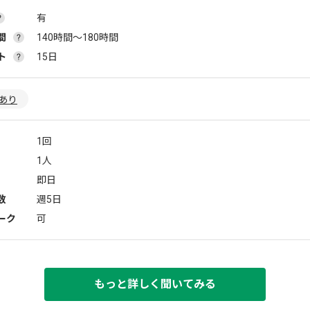
有
間
140時間〜180時間
ト
15日
あり
1回
1人
即日
数
週5日
ーク
可
もっと詳しく聞いてみる