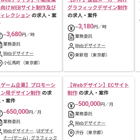
界向けWEBサイト制作及び
グラフィックデザイン制作
ディレクション
の求人・案
の求人・案件
件
3,180
~
円／時
3,680
~
円／時
業務委託
業務委託
Webデザイナー
Webデザイナー
東新宿（東京都）
小伝馬町（東京都）
【ゲーム企業】プロモーシ
【Webデザイン】ECサイト
ョン用デザイン制作
の求
制作
の求人・案件
人・案件
500,000
~
円／月
650,000
~
円／月
業務委託
業務委託
Webデザイナー
Webデザイナー
,
UIデザイ
渋谷（東京都）
ナー(ゲーム)
,
グラフィック