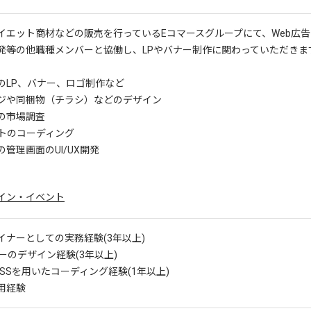
イエット商材などの販売を行っているEコマースグループにて、Web広
発等の他職種メンバーと協働し、LPやバナー制作に関わっていただきま
のLP、バナー、ロゴ制作など
ジや同梱物（チラシ）などのデザイン
の市場調査
イトのコーディング
管理画面のUI/UX開発
イン・イベント
イナーとしての実務経験(3年以上)
ーのデザイン経験(3年以上)
CSSを用いたコーディング経験(1年以上)
利用経験