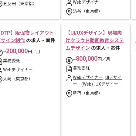
Webデザイナー
五反田（東京都）
渋谷（東京都）
【DTP】販促物レイアウト
【UI/UXデザイン】現場向
デザイン制作
の求人・案件
けクラウド動画教育システ
ムデザイン
の求人・案件
200,000
~
円／月
800,000
~
円／月
業務委託
業務委託
Webデザイナー
Webデザイナー
,
UIデザイ
大崎（東京都）
ナー(Web)
,
UXデザイナー
新宿（東京都）