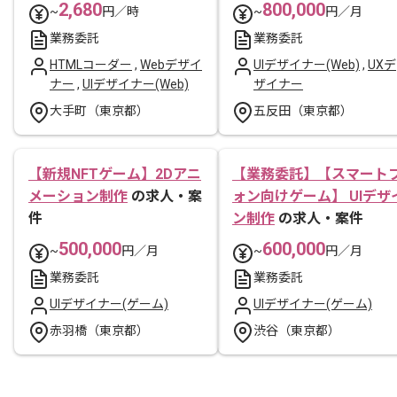
2,680
800,000
~
円／時
~
円／月
業務委託
業務委託
HTMLコーダー
,
Webデザイ
UIデザイナー(Web)
,
UXデ
ナー
,
UIデザイナー(Web)
ザイナー
大手町（東京都）
五反田（東京都）
【新規NFTゲーム】2Dアニ
【業務委託】【スマート
メーション制作
の求人・案
ォン向けゲーム】 UIデザ
件
ン制作
の求人・案件
500,000
600,000
~
円／月
~
円／月
業務委託
業務委託
UIデザイナー(ゲーム)
UIデザイナー(ゲーム)
赤羽橋（東京都）
渋谷（東京都）