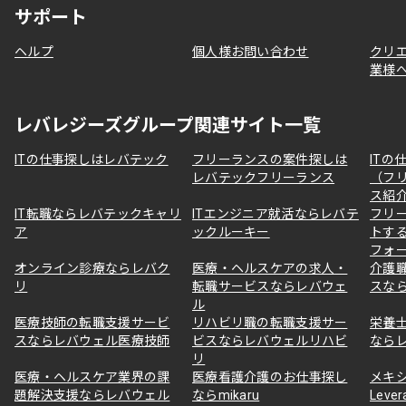
サポート
ヘルプ
個人様お問い合わせ
クリ
業様
レバレジーズグループ関連サイト一覧
ITの仕事探しはレバテック
フリーランスの案件探しは
ITの
レバテックフリーランス
（フ
ス紹
IT転職ならレバテックキャリ
ITエンジニア就活ならレバテ
フリ
ア
ックルーキー
トす
フォ
オンライン診療ならレバク
医療・ヘルスケアの求人・
介護
リ
転職サービスならレバウェ
スな
ル
医療技師の転職支援サービ
リハビリ職の転職支援サー
栄養
スならレバウェル医療技師
ビスならレバウェルリハビ
なら
リ
医療・ヘルスケア業界の課
医療看護介護のお仕事探し
メキ
題解決支援ならレバウェル
ならmikaru
Lever