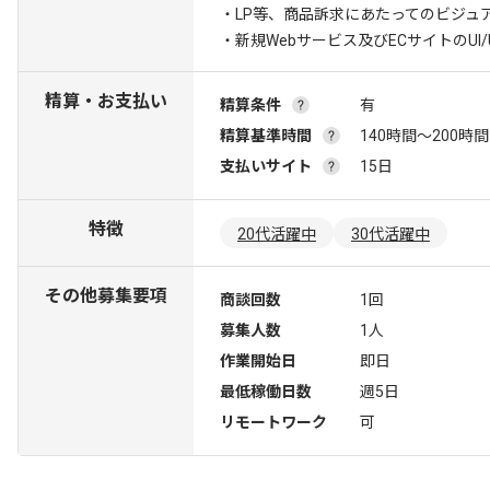
・LP等、商品訴求にあたってのビジュ
・新規Webサービス及びECサイトのU
精算・お支払い
精算条件
有
精算基準時間
140時間〜200時間
支払いサイト
15日
特徴
20代活躍中
30代活躍中
その他募集要項
商談回数
1回
募集人数
1人
作業開始日
即日
最低稼働日数
週5日
リモートワーク
可