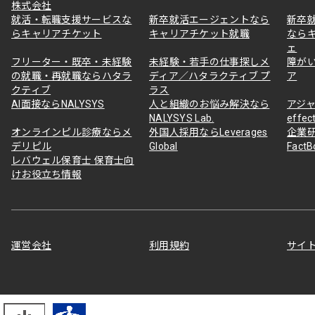
株式会社
就活・転職支援サービスな
新卒就活エージェントなら
新卒
らキャリアチケット
キャリアチケット就職
なら
ェ
フリーター・既卒・未経験
未経験・若手の仕事探しメ
障が
の就職・再就職ならハタラ
ディア／ハタラクティブ プ
ア
クティブ
ラス
AI面接ならNALYSYS
人と組織のお悩み解決なら
アジャ
NALYSYS Lab.
effec
オンラインピル診療ならメ
外国人採用ならLeverages
企業
デリピル
Global
Fact
レバウェル保育士 保育士向
けお役立ち情報
運営会社
利用規約
サイ