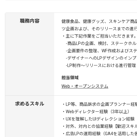
職務内容
健康食品、健康グッズ、スキンケア商品
ツ企画および、そのリリースまでの進
・主に下記作業をご担当いただきます
-商品LPの企画、検討、ステークホル
-企画要件の整理、WF作成およびス
-デザイナーへのLPデザインのイン
-LP制作～リリースにおける進行管理
担当領域
Web・オープンシステム
求めるスキル
・LP等、商品訴求の企画プランナー経
・Webディレクター経験（3年以上）
・UXを理解したUIディレクション経験
・対外、対内との協業経験
【歓迎スキル
・広告LPの運用経験（GA4を活用した