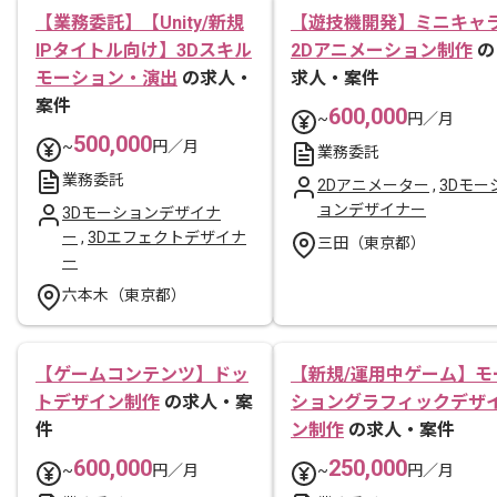
【業務委託】【Unity/新規
【遊技機開発】ミニキャ
IPタイトル向け】3Dスキル
2Dアニメーション制作
の
モーション・演出
の求人・
求人・案件
案件
600,000
~
円／月
500,000
~
円／月
業務委託
業務委託
2Dアニメーター
,
3Dモー
ョンデザイナー
3Dモーションデザイナ
ー
,
3Dエフェクトデザイナ
三田（東京都）
ー
六本木（東京都）
【ゲームコンテンツ】ドッ
【新規/運用中ゲーム】モ
トデザイン制作
の求人・案
ショングラフィックデザ
件
ン制作
の求人・案件
600,000
250,000
~
円／月
~
円／月