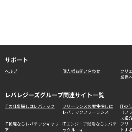
サポート
ヘルプ
個人様お問い合わせ
クリ
業様
レバレジーズグループ関連サイト一覧
ITの仕事探しはレバテック
フリーランスの案件探しは
ITの
レバテックフリーランス
（フ
ス紹
IT転職ならレバテックキャリ
ITエンジニア就活ならレバテ
フリ
ア
ックルーキー
トす