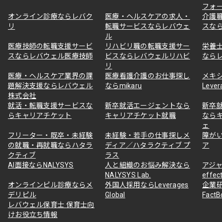
フォ
オンライン診療ならレバク
医療・ヘルスケアの求人・
介護
リ
転職サービスならレバウェ
スな
ル
医療技師の転職支援サービ
リハビリ職の転職支援サー
栄養
スならレバウェル医療技師
ビスならレバウェルリハビ
なら
リ
医療・ヘルスケア業界の課
医療看護介護のお仕事探し
メキ
題解決支援ならレバウェル
ならmikaru
Lever
株式会社
就活・転職支援サービスな
新卒就活エージェントなら
新卒
らキャリアチケット
キャリアチケット就職
なら
ェ
フリーター・既卒・未経験
未経験・若手の仕事探しメ
障が
の就職・再就職ならハタラ
ディア／ハタラクティブ プ
ア
クティブ
ラス
AI面接ならNALYSYS
人と組織のお悩み解決なら
アジャ
NALYSYS Lab.
effec
オンラインピル診療ならメ
外国人採用ならLeverages
企業
デリピル
Global
Fact
レバウェル保育士 保育士向
けお役立ち情報