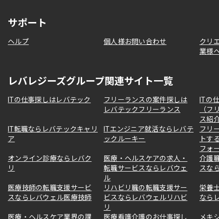
サポート
ヘルプ
個人様お問い合わせ
クリ
業様
レバレジーズグループ関連サイト一覧
ITの仕事探しはレバテック
フリーランスの案件探しは
ITの
レバテックフリーランス
（フ
ス紹
IT転職ならレバテックキャリ
ITエンジニア就活ならレバテ
フリ
ア
ックルーキー
トす
フォ
オンライン診療ならレバク
医療・ヘルスケアの求人・
介護
リ
転職サービスならレバウェ
スな
ル
医療技師の転職支援サービ
リハビリ職の転職支援サー
栄養
スならレバウェル医療技師
ビスならレバウェルリハビ
なら
リ
医療・ヘルスケア業界の課
医療看護介護のお仕事探し
メキ