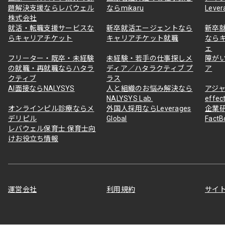
題解決支援ならレバウェル
ならmikaru
Lever
株式会社
就活・転職支援サービスな
新卒就活エージェントなら
新卒
らキャリアチケット
キャリアチケット就職
なら
ェ
フリーター・既卒・未経験
未経験・若手の仕事探しメ
障が
の就職・再就職ならハタラ
ディア／ハタラクティブ プ
ア
クティブ
ラス
AI面接ならNALYSYS
人と組織のお悩み解決なら
アジャ
NALYSYS Lab.
effec
オンラインピル診療ならメ
外国人採用ならLeverages
企業
デリピル
Global
Fact
レバウェル保育士 保育士向
けお役立ち情報
運営会社
利用規約
サイ