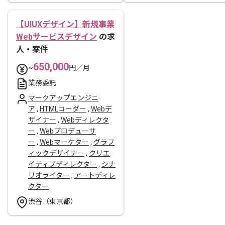
【UIUXデザイン】新規事業
Webサービスデザイン
の求
人・案件
650,000
~
円／月
業務委託
マークアップエンジニ
ア
,
HTMLコーダー
,
Webデ
ザイナー
,
Webディレクタ
ー
,
Webプロデューサ
ー
,
Webマーケター
,
グラフ
ィックデザイナー
,
クリエ
イティブディレクター
,
シナ
リオライター
,
アートディレ
クター
渋谷（東京都）