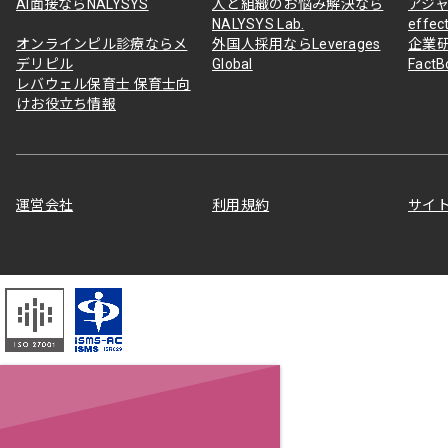
AI面接ならNALYSYS
人と組織のお悩み解決なら
アジャ
NALYSYS Lab.
effec
オンラインピル診療ならメ
外国人採用ならLeverages
企業
デリピル
Global
Fact
レバウェル保育士 保育士向
けお役立ち情報
運営会社
利用規約
サイ