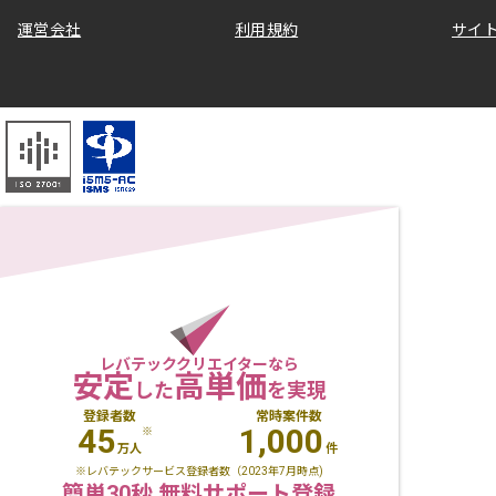
運営会社
利用規約
サイ
レバテッククリエイターなら
安定
高単価
した
を実現
登録者数
常時案件数
45
1,000
※
万人
件
※レバテックサービス登録者数（2023年7月時点)
簡単30秒 無料サポート登録