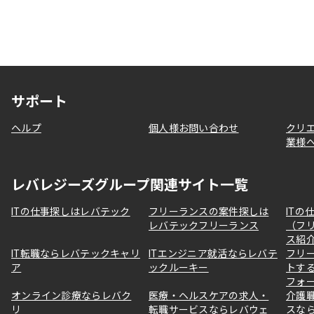
サポート
ヘルプ
個人様お問い合わせ
クリ
業様
レバレジーズグループ関連サイト一覧
ITの仕事探しはレバテック
フリーランスの案件探しは
ITの
レバテックフリーランス
（フ
ス紹
IT転職ならレバテックキャリ
ITエンジニア就活ならレバテ
フリ
ア
ックルーキー
トす
フォ
オンライン診療ならレバク
医療・ヘルスケアの求人・
介護
リ
転職サービスならレバウェ
スな