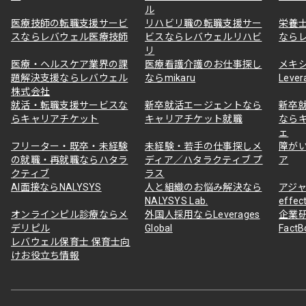
ル
医療技師の転職支援サービ
リハビリ職の転職支援サー
栄養
スならレバウェル医療技師
ビスならレバウェルリハビ
なら
リ
医療・ヘルスケア業界の課
医療看護介護のお仕事探し
メキ
題解決支援ならレバウェル
ならmikaru
Lever
株式会社
就活・転職支援サービスな
新卒就活エージェントなら
新卒
らキャリアチケット
キャリアチケット就職
なら
ェ
フリーター・既卒・未経験
未経験・若手の仕事探しメ
障が
の就職・再就職ならハタラ
ディア／ハタラクティブ プ
ア
クティブ
ラス
AI面接ならNALYSYS
人と組織のお悩み解決なら
アジャ
NALYSYS Lab.
effec
オンラインピル診療ならメ
外国人採用ならLeverages
企業
デリピル
Global
Fact
レバウェル保育士 保育士向
けお役立ち情報