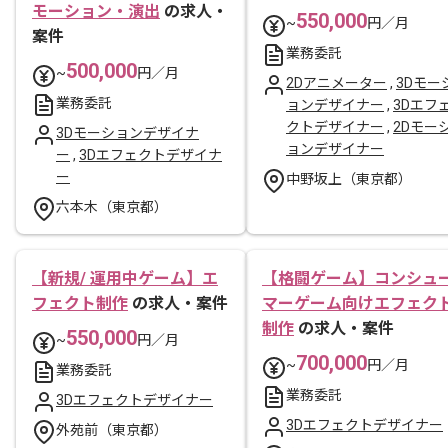
モーション・演出
の求人・
550,000
~
円／月
案件
業務委託
500,000
~
円／月
2Dアニメーター
,
3Dモー
業務委託
ョンデザイナー
,
3Dエフ
クトデザイナー
,
2Dモー
3Dモーションデザイナ
ョンデザイナー
ー
,
3Dエフェクトデザイナ
ー
中野坂上（東京都）
六本木（東京都）
【新規/ 運用中ゲーム】エ
【格闘ゲーム】コンシュ
フェクト制作
の求人・案件
マーゲーム向けエフェク
制作
の求人・案件
550,000
~
円／月
700,000
~
円／月
業務委託
業務委託
3Dエフェクトデザイナー
3Dエフェクトデザイナー
外苑前（東京都）