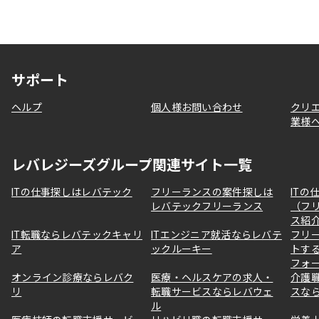
サポート
ヘルプ
個人様お問い合わせ
クリ
業様
レバレジーズグループ関連サイト一覧
ITの仕事探しはレバテック
フリーランスの案件探しは
ITの
レバテックフリーランス
（フ
ス紹
IT転職ならレバテックキャリ
ITエンジニア就活ならレバテ
フリ
ア
ックルーキー
トす
フォ
オンライン診療ならレバク
医療・ヘルスケアの求人・
介護
リ
転職サービスならレバウェ
スな
ル