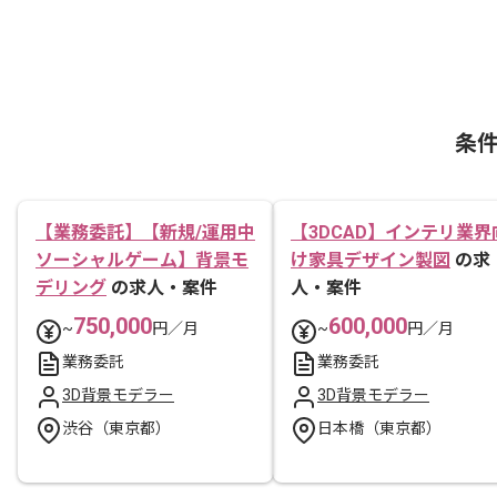
条
【業務委託】【新規/運用中
【3DCAD】インテリ業界
ソーシャルゲーム】背景モ
け家具デザイン製図
の求
デリング
の求人・案件
人・案件
750,000
600,000
~
円／月
~
円／月
業務委託
業務委託
3D背景モデラー
3D背景モデラー
渋谷（東京都）
日本橋（東京都）