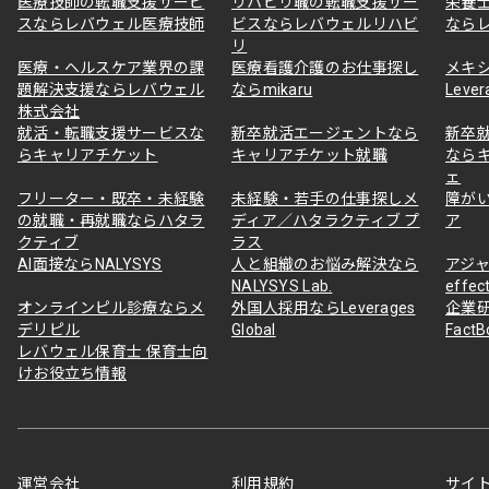
医療技師の転職支援サービ
リハビリ職の転職支援サー
栄養
スならレバウェル医療技師
ビスならレバウェルリハビ
なら
リ
医療・ヘルスケア業界の課
医療看護介護のお仕事探し
メキ
題解決支援ならレバウェル
ならmikaru
Lever
株式会社
就活・転職支援サービスな
新卒就活エージェントなら
新卒
らキャリアチケット
キャリアチケット就職
なら
ェ
フリーター・既卒・未経験
未経験・若手の仕事探しメ
障が
の就職・再就職ならハタラ
ディア／ハタラクティブ プ
ア
クティブ
ラス
AI面接ならNALYSYS
人と組織のお悩み解決なら
アジャ
NALYSYS Lab.
effec
オンラインピル診療ならメ
外国人採用ならLeverages
企業
デリピル
Global
Fact
レバウェル保育士 保育士向
けお役立ち情報
運営会社
利用規約
サイ