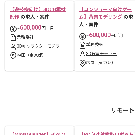
【遊技機向け】3DCG素材
【コンシューマ向けゲー
制作
の求人・案件
ム】背景モデリング
の求
人・案件
600,000
~
円／月
600,000
~
円／月
業務委託
業務委託
3Dキャラクターモデラー
3D背景モデラー
神田（東京都）
広尾（東京都）
リモート
【Maya/Blender】イベン
【PC向け対戦型ロボット