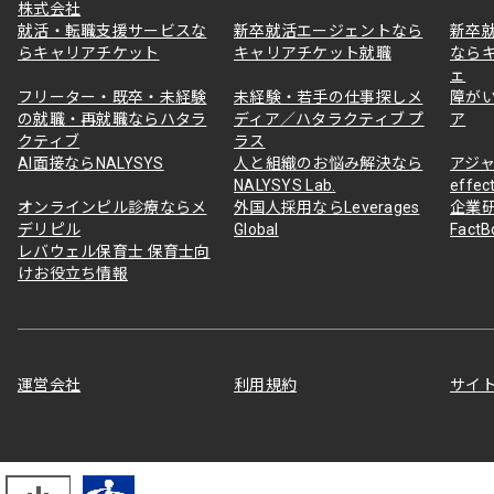
株式会社
就活・転職支援サービスな
新卒就活エージェントなら
新卒
らキャリアチケット
キャリアチケット就職
なら
ェ
フリーター・既卒・未経験
未経験・若手の仕事探しメ
障が
の就職・再就職ならハタラ
ディア／ハタラクティブ プ
ア
クティブ
ラス
AI面接ならNALYSYS
人と組織のお悩み解決なら
アジャ
NALYSYS Lab.
effec
オンラインピル診療ならメ
外国人採用ならLeverages
企業
デリピル
Global
Fact
レバウェル保育士 保育士向
けお役立ち情報
運営会社
利用規約
サイ