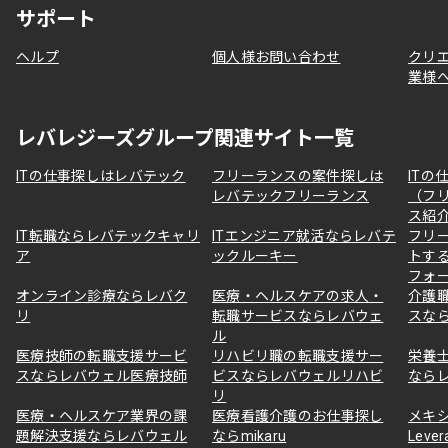
サポート
ヘルプ
個人様お問い合わせ
クリ
業様
レバレジーズグループ関連サイト一覧
ITの仕事探しはレバテック
フリーランスの案件探しは
ITの
レバテックフリーランス
（フ
ス紹
IT転職ならレバテックキャリ
ITエンジニア就活ならレバテ
フリ
ア
ックルーキー
トす
フォ
オンライン診療ならレバク
医療・ヘルスケアの求人・
介護
リ
転職サービスならレバウェ
スな
ル
医療技師の転職支援サービ
リハビリ職の転職支援サー
栄養
スならレバウェル医療技師
ビスならレバウェルリハビ
なら
リ
医療・ヘルスケア業界の課
医療看護介護のお仕事探し
メキ
題解決支援ならレバウェル
ならmikaru
Lever