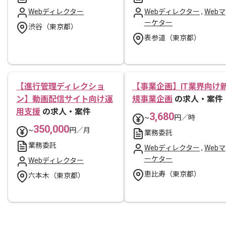
Webディレクター
Webディレクター
,
Webマ
ーケター
渋谷（東京都）
表参道（東京都）
【進行管理ディレクショ
【事業企画】IT業界向け
ン】動画配信サイト向け運
規事業企画
の求人・案件
用支援
の求人・案件
3,680
~
円／時
350,000
~
円／月
業務委託
業務委託
Webディレクター
,
Webマ
ーケター
Webディレクター
恵比寿（東京都）
六本木（東京都）