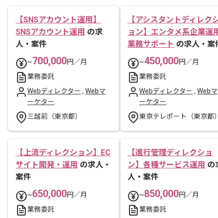
【SNSアカウント運用】
【アシスタントディレク
SNSアカウント運用
の求
ョン】エンタメ系企業運
人・案件
業務サポート
の求人・案
700,000
450,000
~
円／月
~
円／月
業務委託
業務委託
Webディレクター
,
Webマ
Webディレクター
,
Webマ
ーケター
ーケター
三越前（東京都）
東京テレポート（東京都
【上流ディレクション】EC
【進行管理ディレクショ
サイト開発・運用
の求人・
ン】各種サービス運用
の
案件
人・案件
650,000
850,000
~
円／月
~
円／月
業務委託
業務委託