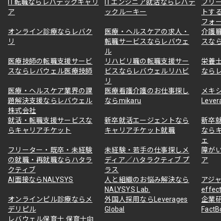
IT転職ならレバテックキャリ
ITエンジニア就活ならレバテ
フリ
ア
ックルーキー
トす
フォ
オンライン診療ならレバク
医療・ヘルスケアの求人・
介護
リ
転職サービスならレバウェ
スな
ル
医療技師の転職支援サービ
リハビリ職の転職支援サー
栄養
スならレバウェル医療技師
ビスならレバウェルリハビ
なら
リ
医療・ヘルスケア業界の課
医療看護介護のお仕事探し
メキ
題解決支援ならレバウェル
ならmikaru
Lever
株式会社
就活・転職支援サービスな
新卒就活エージェントなら
新卒
らキャリアチケット
キャリアチケット就職
なら
ェ
フリーター・既卒・未経験
未経験・若手の仕事探しメ
障が
の就職・再就職ならハタラ
ディア／ハタラクティブ プ
ア
クティブ
ラス
AI面接ならNALYSYS
人と組織のお悩み解決なら
アジャ
NALYSYS Lab.
effec
オンラインピル診療ならメ
外国人採用ならLeverages
企業
デリピル
Global
Fact
レバウェル保育士 保育士向