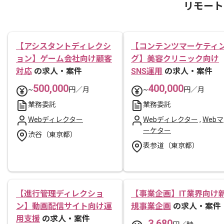
リモート
【アシスタントディレクシ
【コンテンツマーケティ
ョン】ゲーム会社向け顧客
グ】美容クリニック向け
対応
の求人・案件
SNS運用
の求人・案件
500,000
400,000
~
円／月
~
円／月
業務委託
業務委託
Webディレクター
Webディレクター
,
Webマ
ーケター
渋谷（東京都）
表参道（東京都）
【進行管理ディレクショ
【事業企画】IT業界向け
ン】動画配信サイト向け運
規事業企画
の求人・案件
用支援
の求人・案件
3,680