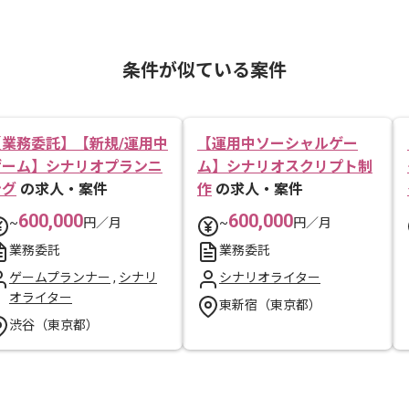
条件が似ている案件
【業務委託】【新規/運用中
【運用中ソーシャルゲー
ゲーム】シナリオプランニ
ム】シナリオスクリプト制
ング
の求人・案件
作
の求人・案件
600,000
600,000
~
円／月
~
円／月
業務委託
業務委託
ゲームプランナー
,
シナリ
シナリオライター
オライター
東新宿（東京都）
渋谷（東京都）