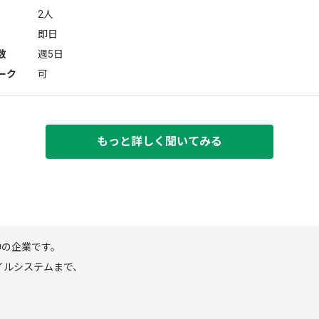
2人
即日
数
週5日
ーク
可
もっと詳しく聞いてみる
中の企業です。
イルシステムまで、