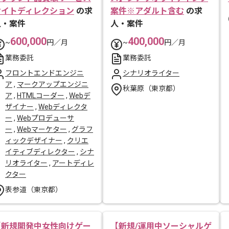
サイトディレクション
の求
案件※アダルト含む
の求
人・案件
人・案件
600,000
400,000
~
円／月
~
円／月
業務委託
業務委託
フロントエンドエンジニ
シナリオライター
ア
,
マークアップエンジニ
秋葉原（東京都）
ア
,
HTMLコーダー
,
Webデ
ザイナー
,
Webディレクタ
ー
,
Webプロデューサ
ー
,
Webマーケター
,
グラフ
ィックデザイナー
,
クリエ
イティブディレクター
,
シナ
リオライター
,
アートディレ
クター
表参道（東京都）
【新規開発中女性向けゲー
【新規/運用中ソーシャルゲ