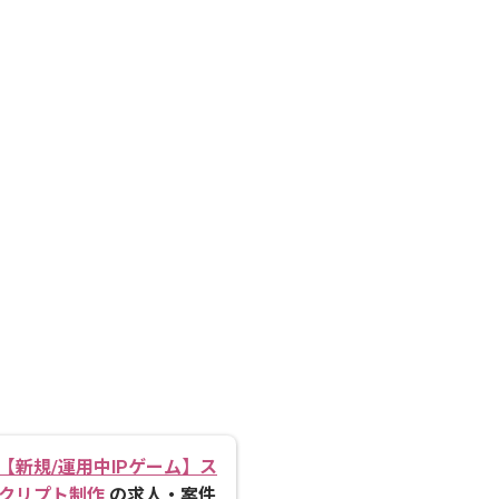
【新規/運用中IPゲーム】ス
クリプト制作
の求人・案件