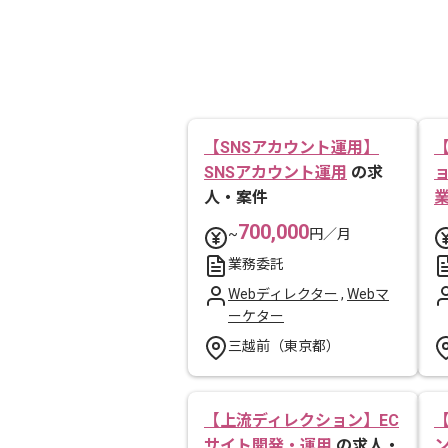
【SNSアカウント運用】
SNSアカウント運用
の求
人・案件
700,000
~
円／月
業務委託
Webディレクター
,
Webマ
ーケター
三越前（東京都）
【上流ディレクション】EC
サイト開発・運用
の求人・