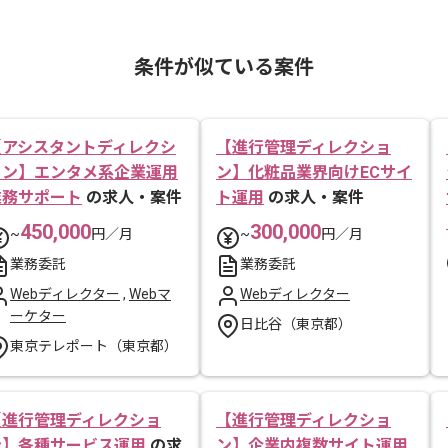
条件が似ている案件
【アシスタントディレクシ
【進行管理ディレクショ
ョン】エンタメ系企業運用
ン】化粧品業界向けECサイ
業務サポート
の求人・案件
ト運用
の求人・案件
450,000
300,000
~
円／月
~
円／月
業務委託
業務委託
Webディレクター
,
Webマ
Webディレクター
ーケター
日比谷（東京都）
東京テレポート（東京都）
【進行管理ディレクショ
【進行管理ディレクショ
ン】各種サービス運用
の求
ン】企業内複数サイト運用