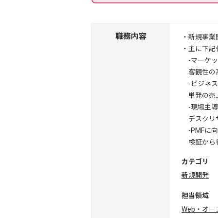
職務内容
・新規事業
・主に下記
-マーケッ
客観性の高
-ビジネス
単発の売上
-現場主導
デスクリサ
-PMFに
検証から得
カテゴリ
新規開発
担当領域
Web・オ