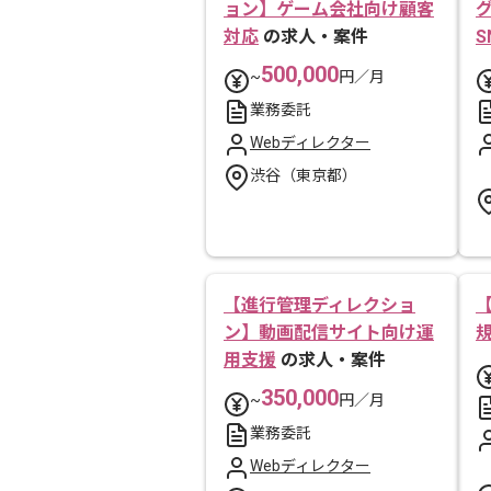
ョン】ゲーム会社向け顧客
対応
の求人・案件
S
500,000
~
円／月
業務委託
Webディレクター
渋谷（東京都）
【進行管理ディレクショ
ン】動画配信サイト向け運
用支援
の求人・案件
350,000
~
円／月
業務委託
Webディレクター