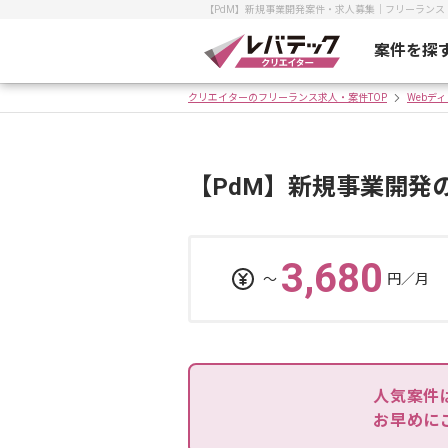
【PdM】新規事業開発案件・求人募集｜フリーラン
案件を探
クリエイターのフリーランス求人・案件TOP
Webデ
【PdM】新規事業開発
3,680
〜
円／月
人気案件
お早めに