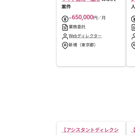
案件
650,000
~
円／月
業務委託
Webディレクター
新橋（東京都）
【アシスタントディレクシ