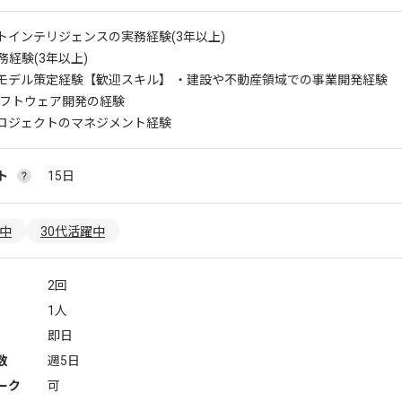
トインテリジェンスの実務経験(3年以上)
務経験(3年以上)
モデル策定経験
【歓迎スキル】 ・建設や不動産領域での事業開発経験
やソフトウェア開発の経験
ロジェクトのマネジメント経験
ト
15日
躍中
30代活躍中
2回
1人
即日
数
週5日
ーク
可