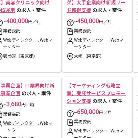
グ】美容クリニック向け
グ】大手企業向け新規リー
NS運用
の求人・案件
ド獲得支援
の求人・案件
400,000
450,000
~
円／月
~
円／月
業務委託
業務委託
Webディレクター
,
Webマ
Webディレクター
,
Webマ
ーケター
ーケター
表参道（東京都）
大崎（東京都）
【事業企画】IT業界向け新
【マーケティング戦略立
規事業企画
の求人・案件
案】受託サービスプロモー
ション支援
の求人・案件
3,680
~
円／時
650,000
~
円／月
業務委託
業務委託
Webディレクター
,
Webマ
ーケター
Webディレクター
,
Webマ
ーケター