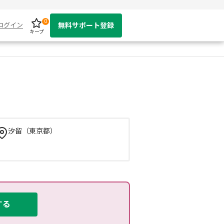
0
ログイン
無料サポート登録
キープ
汐留（東京都）
する