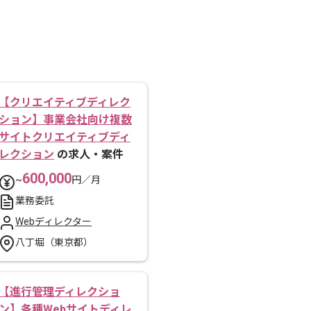
【クリエイティブディレク
ション】事業会社向け複数
サイトクリエイティブディ
レクション
の求人・案件
600,000
~
円／月
業務委託
Webディレクター
八丁堀（東京都）
【進行管理ディレクショ
ン】各種Webサイトディレ