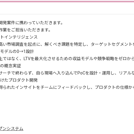
開発案件に携わっていただきます。
作業をご担当いただきます。
トインテリジェンス
い市場調査を起点に、解くべき課題を特定し、ターゲットセグメント
モデルの0→1設計
ではなく、LTVを最大化させるための収益モデルや競争戦略をゼロか
の概念実証
ーチで終わらず、自ら現場へ入り込んでPoCを設計・運用し、リアル
向けたプロダクト開発
られたインサイトをチームにフィードバックし、プロダクトの仕様か
ープンシステム