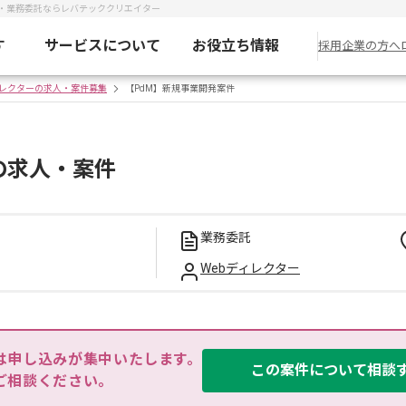
ス・業務委託ならレバテッククリエイター
す
サービスについて
お役立ち情報
採用企業の方へ
ィレクターの求人・案件募集
【PdM】新規事業開発案件
の求人・案件
業務委託
Webディレクター
は申し込みが集中いたします。

この案件について相談
ご相談ください。