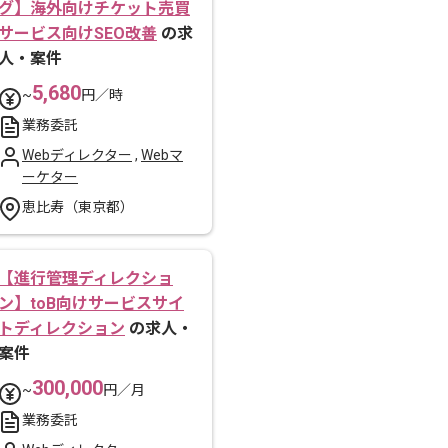
グ】海外向けチケット売買
サービス向けSEO改善
の求
人・案件
5,680
~
円／時
業務委託
Webディレクター
,
Webマ
ーケター
恵比寿（東京都）
【進行管理ディレクショ
ン】toB向けサービスサイ
トディレクション
の求人・
案件
300,000
~
円／月
業務委託