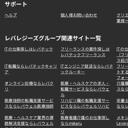
サポート
ヘルプ
個人様お問い合わせ
クリ
業様
レバレジーズグループ関連サイト一覧
ITの仕事探しはレバテック
フリーランスの案件探しは
ITの
レバテックフリーランス
（フ
ス紹
IT転職ならレバテックキャリ
ITエンジニア就活ならレバテ
フリ
ア
ックルーキー
トす
フォ
オンライン診療ならレバク
医療・ヘルスケアの求人・
介護
リ
転職サービスならレバウェ
スな
ル
医療技師の転職支援サービ
リハビリ職の転職支援サー
栄養
スならレバウェル医療技師
ビスならレバウェルリハビ
なら
リ
医療・ヘルスケア業界の課
医療看護介護のお仕事探し
メキ
題解決支援ならレバウェル
ならmikaru
Lever