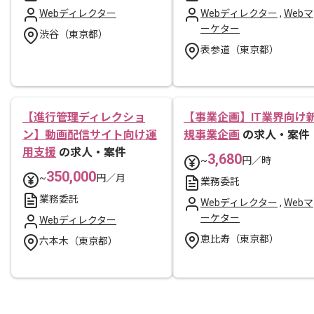
Webディレクター
Webディレクター
,
Webマ
ーケター
渋谷（東京都）
表参道（東京都）
【進行管理ディレクショ
【事業企画】IT業界向け
ン】動画配信サイト向け運
規事業企画
の求人・案件
用支援
の求人・案件
3,680
~
円／時
350,000
~
円／月
業務委託
業務委託
Webディレクター
,
Webマ
ーケター
Webディレクター
恵比寿（東京都）
六本木（東京都）