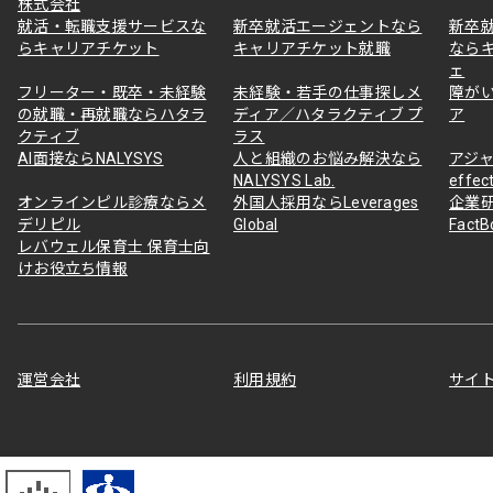
株式会社
就活・転職支援サービスな
新卒就活エージェントなら
新卒
らキャリアチケット
キャリアチケット就職
なら
ェ
フリーター・既卒・未経験
未経験・若手の仕事探しメ
障が
の就職・再就職ならハタラ
ディア／ハタラクティブ プ
ア
クティブ
ラス
AI面接ならNALYSYS
人と組織のお悩み解決なら
アジャ
NALYSYS Lab.
effec
オンラインピル診療ならメ
外国人採用ならLeverages
企業
デリピル
Global
Fact
レバウェル保育士 保育士向
けお役立ち情報
運営会社
利用規約
サイ