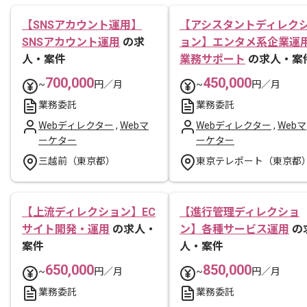
【SNSアカウント運用】
【アシスタントディレク
SNSアカウント運用
の求
ョン】エンタメ系企業運
人・案件
業務サポート
の求人・案
700,000
450,000
~
円／月
~
円／月
業務委託
業務委託
Webディレクター
,
Webマ
Webディレクター
,
Webマ
ーケター
ーケター
三越前（東京都）
東京テレポート（東京都
【上流ディレクション】EC
【進行管理ディレクショ
サイト開発・運用
の求人・
ン】各種サービス運用
の
案件
人・案件
650,000
850,000
~
円／月
~
円／月
業務委託
業務委託