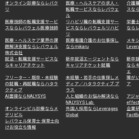
オンライン診療ならレバク
医療・ヘルスケアの求人・
介護
リ
転職サービスならレバウェ
スな
ル
医療技師の転職支援サービ
リハビリ職の転職支援サー
栄養
スならレバウェル医療技師
ビスならレバウェルリハビ
なら
リ
医療・ヘルスケア業界の課
医療看護介護のお仕事探し
メキ
題解決支援ならレバウェル
ならmikaru
Lever
株式会社
就活・転職支援サービスな
新卒就活エージェントなら
新卒
らキャリアチケット
キャリアチケット就職
なら
ェ
フリーター・既卒・未経験
未経験・若手の仕事探しメ
障が
の就職・再就職ならハタラ
ディア／ハタラクティブ プ
ア
クティブ
ラス
AI面接ならNALYSYS
人と組織のお悩み解決なら
アジャ
NALYSYS Lab.
effec
オンラインピル診療ならメ
外国人採用ならLeverages
企業
デリピル
Global
Fact
レバウェル保育士 保育士向
けお役立ち情報