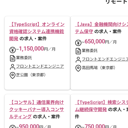
リモート
【TypeScript】オンライン
【Java】金融機関向けシ
資格確認システム連携機能
テム保守
の求人・案件
開発
の求人・案件
650,000
~
円／月
1,150,000
~
円／月
業務委託
業務委託
フロントエンドエンジニ
フロントエンドエンジニア
高田馬場（東京都）
芝公園（東京都）
【コンサル】通信業界向け
【TypeScript】検索シス
クッキーバナー導入コンサ
ム継続保守開発
の求人・
ルティング
の求人・案件
件
950,000
750,000
~
円／月
~
円／月