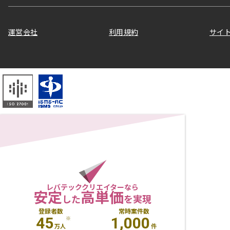
運営会社
利用規約
サイ
レバテッククリエイターなら
安定
高単価
した
を実現
登録者数
常時案件数
45
1,000
※
万人
件