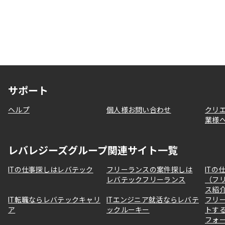
サポート
ヘルプ
個人様お問い合わせ
クリ
業様
レバレジーズグループ関連サイト一覧
ITの仕事探しはレバテック
フリーランスの案件探しは
ITの
レバテックフリーランス
（フ
ス紹
IT転職ならレバテックキャリ
ITエンジニア就活ならレバテ
フリ
ア
ックルーキー
トす
フォ