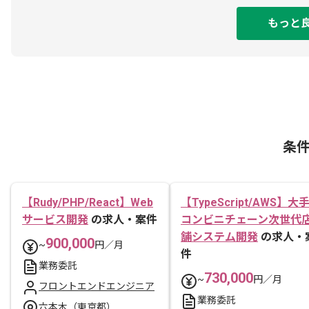
もっと
条
【Rudy/PHP/React】Web
【TypeScript/AWS】大
サービス開発
の求人・案件
コンビニチェーン次世代
舗システム開発
の求人・
900,000
~
円／月
件
業務委託
730,000
~
円／月
フロントエンドエンジニア
業務委託
六本木（東京都）