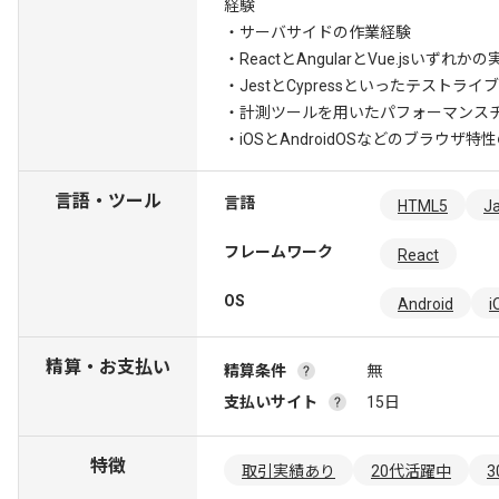
経験
・サーバサイドの作業経験
・ReactとAngularとVue.jsいずれか
・JestとCypressといったテストラ
・計測ツールを用いたパフォーマンス
・iOSとAndroidOSなどのブラウザ特
言語・ツール
言語
HTML5
Ja
フレームワーク
React
OS
Android
i
精算・お支払い
精算条件
無
支払いサイト
15日
特徴
取引実績あり
20代活躍中