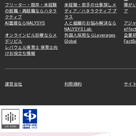
フリーター・既卒・未経験
未経験・若手の仕事探しメ
障が
の就職・再就職ならハタラ
ディア／ハタラクティブ プ
ア
クティブ
ラス
AI面接ならNALYSYS
人と組織のお悩み解決なら
アジャ
NALYSYS Lab.
effec
オンラインピル診療ならメ
外国人採用ならLeverages
企業
デリピル
Global
Fact
レバウェル保育士 保育士向
けお役立ち情報
運営会社
利用規約
サイ