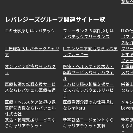
業様
レバレジーズグループ関連サイト一覧
ITの仕事探しはレバテック
フリーランスの案件探しは
ITの
レバテックフリーランス
（フ
ス紹
IT転職ならレバテックキャリ
ITエンジニア就活ならレバテ
フリ
ア
ックルーキー
トす
フォ
オンライン診療ならレバク
医療・ヘルスケアの求人・
介護
リ
転職サービスならレバウェ
スな
ル
医療技師の転職支援サービ
リハビリ職の転職支援サー
栄養
スならレバウェル医療技師
ビスならレバウェルリハビ
なら
リ
医療・ヘルスケア業界の課
医療看護介護のお仕事探し
メキ
題解決支援ならレバウェル
ならmikaru
Lever
株式会社
就活・転職支援サービスな
新卒就活エージェントなら
新卒
らキャリアチケット
キャリアチケット就職
なら
ェ