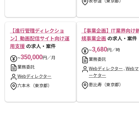
表参道（東京都）
【進行管理ディレクショ
【事業企画】IT業界向け
ン】動画配信サイト向け運
規事業企画
の求人・案件
用支援
の求人・案件
3,680
~
円／時
350,000
~
円／月
業務委託
業務委託
Webディレクター
,
Webマ
ーケター
Webディレクター
恵比寿（東京都）
六本木（東京都）