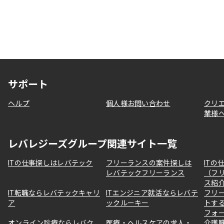
サポート
ヘルプ
個人様お問い合わせ
クリ
業様
レバレジーズグループ関連サイト一覧
ITの仕事探しはレバテック
フリーランスの案件探しは
ITの
レバテックフリーランス
（フ
ス紹
IT転職ならレバテックキャリ
ITエンジニア就活ならレバテ
フリ
ア
ックルーキー
トす
フォ
オンライン診療ならレバク
医療・ヘルスケアの求人・
介護