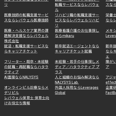
リ
転職サービスならレバウェ
スな
ル
医療技師の転職支援サービ
リハビリ職の転職支援サー
栄養
スならレバウェル医療技師
ビスならレバウェルリハビ
なら
リ
医療・ヘルスケア業界の課
医療看護介護のお仕事探し
メキ
題解決支援ならレバウェル
ならmikaru
Lever
株式会社
就活・転職支援サービスな
新卒就活エージェントなら
新卒
らキャリアチケット
キャリアチケット就職
なら
ェ
フリーター・既卒・未経験
未経験・若手の仕事探しメ
障が
の就職・再就職ならハタラ
ディア／ハタラクティブ プ
ア
クティブ
ラス
AI面接ならNALYSYS
人と組織のお悩み解決なら
アジャ
NALYSYS Lab.
effec
オンラインピル診療ならメ
外国人採用ならLeverages
企業
デリピル
Global
Fact
レバウェル保育士 保育士向
けお役立ち情報