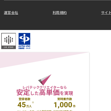
運営会社
利用規約
サイ
レバテッククリエイターなら
安定
高単価
した
を実現
登録者数
常時案件数
45
1,000
※
万人
件