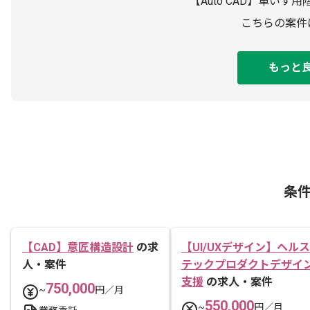
【Auto CAD】車い
こちらの案件
もっと
条
【CAD】意匠構造設計
の求
【UI/UXデザイン】ヘルス
人・案件
テックプロダクトデザイ
支援
の求人・案件
750,000
~
円／月
550,000
~
円／月