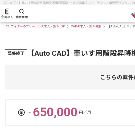
【Auto CAD】車いす用階段昇降機設置用図面案件・求人募集｜フリーランス・業務委託ならレバ
企業の方
案件検索
クリエイターのフリーランス求人・案件TOP
CADの求人・案件募集
【Auto CAD】
【Auto CAD】車いす用階段
募集終了
こちらの案件
650,000
〜
円／月