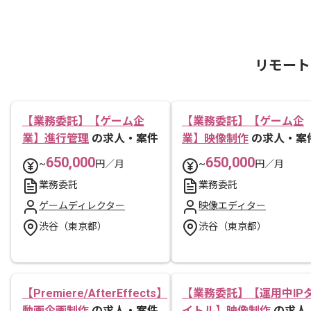
リモート
【業務委託】【ゲーム企
【業務委託】【ゲーム企
業】進行管理
の求人・案件
業】映像制作
の求人・案
650,000
650,000
~
円／月
~
円／月
業務委託
業務委託
ゲームディレクター
映像エディター
渋谷（東京都）
渋谷（東京都）
【Premiere/AfterEffects】
【業務委託】【運用中IP
動画企画制作
の求人・案件
イトル】映像制作
の求人