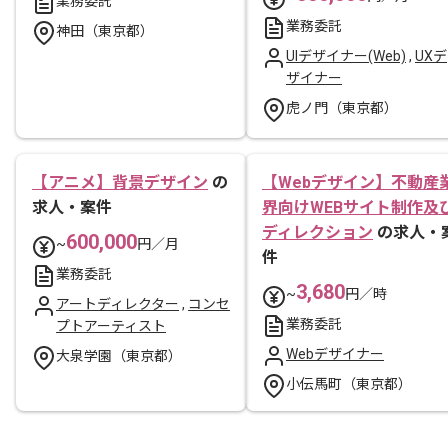
業務委託
業務委託
神田（東京都）
UIデザイナー(Web)
,
UXデ
ザイナー
虎ノ門（東京都）
【アニメ】背景デザイン
の
【Webデザイン】不動産
求人・案件
界向けWEBサイト制作及
ディレクション
の求人・
600,000
~
円／月
件
業務委託
3,680
~
円／時
アートディレクター
,
コンセ
業務委託
プトアーティスト
Webデザイナー
大泉学園（東京都）
小伝馬町（東京都）