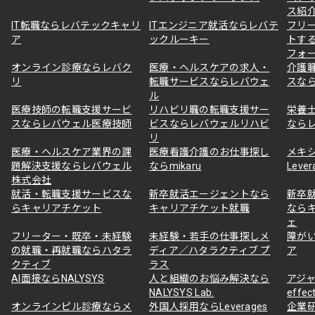
ス紹
IT転職ならレバテックキャリ
ITエンジニア就活ならレバテ
フリ
ア
ックルーキー
トす
フォ
オンライン診療ならレバク
医療・ヘルスケアの求人・
介護
リ
転職サービスならレバウェ
スな
ル
医療技師の転職支援サービ
リハビリ職の転職支援サー
栄養
スならレバウェル医療技師
ビスならレバウェルリハビ
なら
リ
医療・ヘルスケア業界の課
医療看護介護のお仕事探し
メキ
題解決支援ならレバウェル
ならmikaru
Lever
株式会社
就活・転職支援サービスな
新卒就活エージェントなら
新卒
らキャリアチケット
キャリアチケット就職
なら
ェ
フリーター・既卒・未経験
未経験・若手の仕事探しメ
障が
の就職・再就職ならハタラ
ディア／ハタラクティブ プ
ア
クティブ
ラス
AI面接ならNALYSYS
人と組織のお悩み解決なら
アジャ
NALYSYS Lab.
effec
オンラインピル診療ならメ
外国人採用ならLeverages
企業