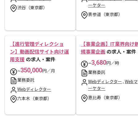
ーケター
渋谷（東京都）
表参道（東京都）
【進行管理ディレクショ
【事業企画】IT業界向け
ン】動画配信サイト向け運
規事業企画
の求人・案件
用支援
の求人・案件
3,680
~
円／時
350,000
~
円／月
業務委託
業務委託
Webディレクター
,
Webマ
ーケター
Webディレクター
恵比寿（東京都）
六本木（東京都）