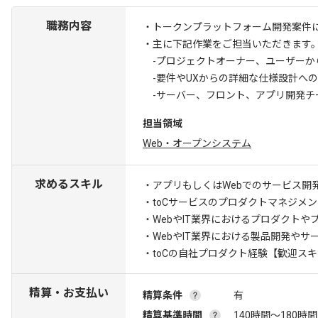
職務内容
・トークンプラットフォーム開発案件
・主に下記作業をご担当いただきます
-プロジェクトオーナー、ユーザーか
-要件やUXからの詳細な仕様設計へ
-サーバー、フロント、アプリ開発チ
担当領域
Web・オープンシステム
求めるスキル
・アプリもしくはWebでのサービス開発
・toCサービスのプロダクトマネジメ
・WebやIT業界におけるプロダクトや
・WebやIT業界における製品開発やサ
・toCの自社プロダクト経験
【歓迎スキ
精算・お支払い
精算条件
有
精算基準時間
140時間〜180時間