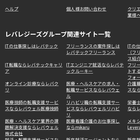
ヘルプ
個人様お問い合わせ
クリ
業様
レバレジーズグループ関連サイト一覧
ITの仕事探しはレバテック
フリーランスの案件探しは
ITの
レバテックフリーランス
（フ
ス紹
IT転職ならレバテックキャリ
ITエンジニア就活ならレバテ
フリ
ア
ックルーキー
トす
フォ
オンライン診療ならレバク
医療・ヘルスケアの求人・
介護
リ
転職サービスならレバウェ
スな
ル
医療技師の転職支援サービ
リハビリ職の転職支援サー
栄養
スならレバウェル医療技師
ビスならレバウェルリハビ
なら
リ
医療・ヘルスケア業界の課
医療看護介護のお仕事探し
メキ
題解決支援ならレバウェル
ならmikaru
Lever
株式会社
就活・転職支援サービスな
新卒就活エージェントなら
新卒