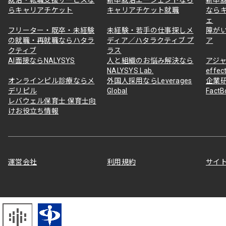
らキャリアチケット
キャリアチケット就職
なら
ェ
フリーター・既卒・未経験
未経験・若手の仕事探しメ
障が
の就職・再就職ならハタラ
ディア／ハタラクティブ プ
ア
クティブ
ラス
AI面接ならNALYSYS
人と組織のお悩み解決なら
アジャ
NALYSYS Lab.
effec
オンラインピル診療ならメ
外国人採用ならLeverages
企業
デリピル
Global
Fact
レバウェル保育士 保育士向
けお役立ち情報
運営会社
利用規約
サイ