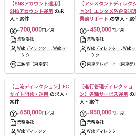
【SNSアカウント運用】
【アシスタントディレク
SNSアカウント運用
の求
ョン】エンタメ系企業運
人・案件
業務サポート
の求人・案
700,000
450,000
~
円／月
~
円／月
業務委託
業務委託
Webディレクター
,
Webマ
Webディレクター
,
Webマ
ーケター
ーケター
三越前（東京都）
東京テレポート（東京都
【上流ディレクション】EC
【進行管理ディレクショ
サイト開発・運用
の求人・
ン】各種サービス運用
の
案件
人・案件
650,000
850,000
~
円／月
~
円／月
業務委託
業務委託
Webディレクター
Webディレクター