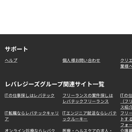
サポート
ヘルプ
個人様お問い合わせ
クリ
業様
レバレジーズグループ関連サイト一覧
ITの仕事探しはレバテック
フリーランスの案件探しは
ITの
レバテックフリーランス
（フ
ス紹
IT転職ならレバテックキャリ
ITエンジニア就活ならレバテ
フリ
ア
ックルーキー
トす
フォ
オンライン診療ならレバク
医療・ヘルスケアの求人・
介護