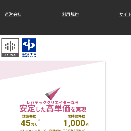
運営会社
利用規約
サイ
レバテッククリエイターなら
安定
高単価
した
を実現
登録者数
常時案件数
45
1,000
※
万人
件
※レバテックサービス登録者数（2023年7月時点)