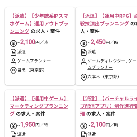
【派遣】【少年誌系IPスマ
【派遣】【運用中RPG】
ホゲーム】運用アウトプラ
殺技演出プランニング
の
ンニング
の求人・案件
人・案件
2,100
2,450
~
円／時
~
円／時
派遣
派遣
ゲームプランナー
ゲームディレクター
,
ゲー
ムプランナー
目黒（東京都）
六本木（東京都）
【派遣】【運用中ゲーム】
【派遣】【バーチャルラ
マーケティングプランニン
ブ配信アプリ】制作進行
グ
の求人・案件
理
の求人・案件
1,950
2,100
~
円／時
~
円／時
派遣
派遣