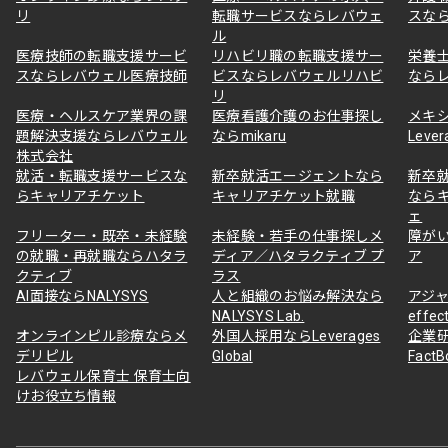
リ
転職サービスならレバウェ
スな
ル
医療技師の転職支援サービ
リハビリ職の転職支援サー
栄養
スならレバウェル医療技師
ビスならレバウェルリハビ
なら
リ
医療・ヘルスケア業界の課
医療看護介護のお仕事探し
メキ
題解決支援ならレバウェル
ならmikaru
Lever
株式会社
就活・転職支援サービスな
新卒就活エージェントなら
新卒
らキャリアチケット
キャリアチケット就職
なら
ェ
フリーター・既卒・未経験
未経験・若手の仕事探しメ
障が
の就職・再就職ならハタラ
ディア／ハタラクティブ プ
ア
クティブ
ラス
AI面接ならNALYSYS
人と組織のお悩み解決なら
アジャ
NALYSYS Lab.
effec
オンラインピル診療ならメ
外国人採用ならLeverages
企業
デリピル
Global
Fact
レバウェル保育士 保育士向
けお役立ち情報