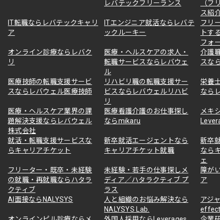
レバテックフリーランス
（フ
ス紹
IT転職ならレバテックキャリ
ITエンジニア就活ならレバテ
フリ
ア
ックルーキー
トす
フォ
オンライン診療ならレバク
医療・ヘルスケアの求人・
介護
リ
転職サービスならレバウェ
スな
ル
医療技師の転職支援サービ
リハビリ職の転職支援サー
栄養
スならレバウェル医療技師
ビスならレバウェルリハビ
なら
リ
医療・ヘルスケア業界の課
医療看護介護のお仕事探し
メキ
題解決支援ならレバウェル
ならmikaru
Lever
株式会社
就活・転職支援サービスな
新卒就活エージェントなら
新卒
らキャリアチケット
キャリアチケット就職
なら
ェ
フリーター・既卒・未経験
未経験・若手の仕事探しメ
障が
の就職・再就職ならハタラ
ディア／ハタラクティブ プ
ア
クティブ
ラス
AI面接ならNALYSYS
人と組織のお悩み解決なら
アジャ
NALYSYS Lab.
effec
オンラインピル診療ならメ
外国人採用ならLeverages
企業