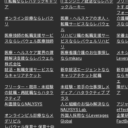
IT転職ならレバテックキャリ
ITエンジニア就活ならレバテ
フリ
ア
ックルーキー
トす
フォ
オンライン診療ならレバク
医療・ヘルスケアの求人・
介護
リ
転職サービスならレバウェ
スな
ル
医療技師の転職支援サービ
リハビリ職の転職支援サー
栄養
スならレバウェル医療技師
ビスならレバウェルリハビ
なら
リ
医療・ヘルスケア業界の課
医療看護介護のお仕事探し
メキ
題解決支援ならレバウェル
ならmikaru
Lever
株式会社
就活・転職支援サービスな
新卒就活エージェントなら
新卒
らキャリアチケット
キャリアチケット就職
なら
ェ
フリーター・既卒・未経験
未経験・若手の仕事探しメ
障が
の就職・再就職ならハタラ
ディア／ハタラクティブ プ
ア
クティブ
ラス
AI面接ならNALYSYS
人と組織のお悩み解決なら
アジャ
NALYSYS Lab.
effec
オンラインピル診療ならメ
外国人採用ならLeverages
企業
デリピル
Global
Fact
レバウェル保育士 保育士向