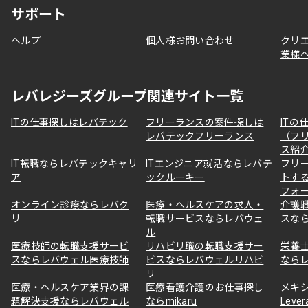
サポート
ヘルプ
個人様お問い合わせ
クリ
業様
レバレジーズグループ関連サイト一覧
ITの仕事探しはレバテック
フリーランスの案件探しは
ITの
レバテックフリーランス
（フ
ス紹
IT転職ならレバテックキャリ
ITエンジニア就活ならレバテ
フリ
ア
ックルーキー
トす
フォ
オンライン診療ならレバク
医療・ヘルスケアの求人・
介護
リ
転職サービスならレバウェ
スな
ル
医療技師の転職支援サービ
リハビリ職の転職支援サー
栄養
スならレバウェル医療技師
ビスならレバウェルリハビ
なら
リ
医療・ヘルスケア業界の課
医療看護介護のお仕事探し
メキ
題解決支援ならレバウェル
ならmikaru
Lever