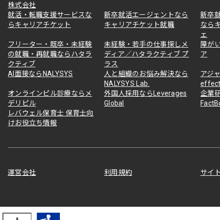
株式会社
就活・転職支援サービスな
新卒就活エージェントなら
新卒
らキャリアチケット
キャリアチケット就職
なら
ェ
フリーター・既卒・未経験
未経験・若手の仕事探しメ
障が
の就職・再就職ならハタラ
ディア／ハタラクティブ プ
ア
クティブ
ラス
AI面接ならNALYSYS
人と組織のお悩み解決なら
アジャ
NALYSYS Lab.
effec
オンラインピル診療ならメ
外国人採用ならLeverages
企業
デリピル
Global
Fact
レバウェル保育士 保育士向
けお役立ち情報
運営会社
利用規約
サイ