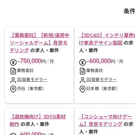
条
【業務委託】【新規/運用中
【3DCAD】インテリ業界
ソーシャルゲーム】背景モ
け家具デザイン製図
の求
デリング
の求人・案件
人・案件
750,000
600,000
~
円／月
~
円／月
業務委託
業務委託
3D背景モデラー
3D背景モデラー
渋谷（東京都）
日本橋（東京都）
【遊技機向け】3DCG素材
【コンシューマ向けゲー
制作
の求人・案件
ム】背景モデリング
の求
人・案件
600,000