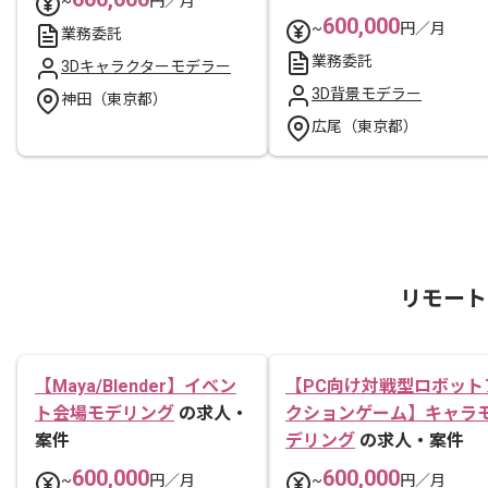
~
円／月
600,000
~
円／月
業務委託
業務委託
3Dキャラクターモデラー
3D背景モデラー
神田（東京都）
広尾（東京都）
リモート
【Maya/Blender】イベン
【PC向け対戦型ロボット
ト会場モデリング
の求人・
クションゲーム】キャラ
案件
デリング
の求人・案件
600,000
600,000
~
円／月
~
円／月