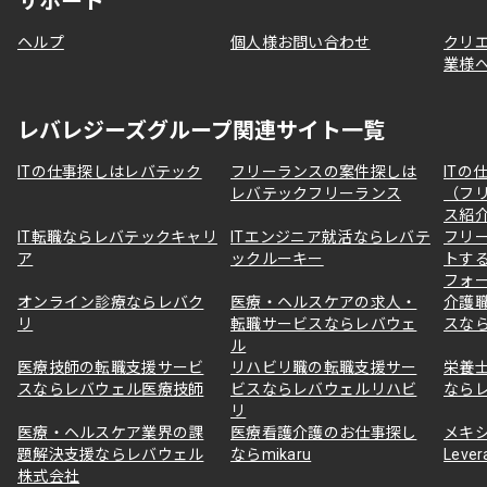
サポート
ヘルプ
個人様お問い合わせ
クリ
業様
レバレジーズグループ関連サイト一覧
ITの仕事探しはレバテック
フリーランスの案件探しは
ITの
レバテックフリーランス
（フ
ス紹
IT転職ならレバテックキャリ
ITエンジニア就活ならレバテ
フリ
ア
ックルーキー
トす
フォ
オンライン診療ならレバク
医療・ヘルスケアの求人・
介護
リ
転職サービスならレバウェ
スな
ル
医療技師の転職支援サービ
リハビリ職の転職支援サー
栄養
スならレバウェル医療技師
ビスならレバウェルリハビ
なら
リ
医療・ヘルスケア業界の課
医療看護介護のお仕事探し
メキ
題解決支援ならレバウェル
ならmikaru
Lever
株式会社