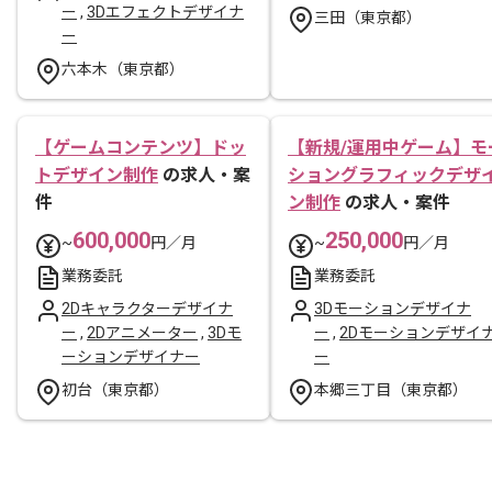
ー
,
3Dエフェクトデザイナ
三田（東京都）
ー
六本木（東京都）
【ゲームコンテンツ】ドッ
【新規/運用中ゲーム】モ
トデザイン制作
の求人・案
ショングラフィックデザ
件
ン制作
の求人・案件
600,000
250,000
~
円／月
~
円／月
業務委託
業務委託
2Dキャラクターデザイナ
3Dモーションデザイナ
ー
,
2Dアニメーター
,
3Dモ
ー
,
2Dモーションデザイ
ーションデザイナー
ー
初台（東京都）
本郷三丁目（東京都）