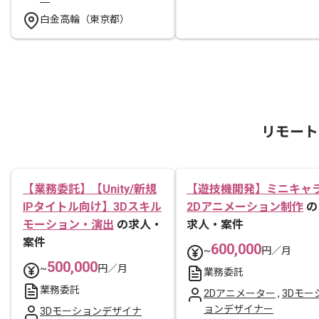
白金高輪（東京都）
リモート
【業務委託】【Unity/新規
【遊技機開発】ミニキャ
IPタイトル向け】3Dスキル
2Dアニメーション制作
の
モーション・演出
の求人・
求人・案件
案件
600,000
~
円／月
500,000
~
円／月
業務委託
業務委託
2Dアニメーター
,
3Dモー
ョンデザイナー
3Dモーションデザイナ