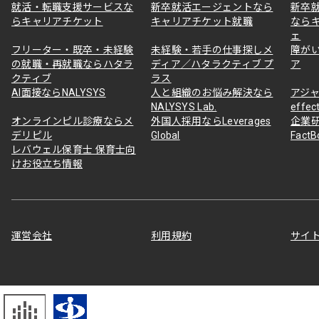
就活・転職支援サービスな
新卒就活エージェントなら
新卒
らキャリアチケット
キャリアチケット就職
なら
ェ
フリーター・既卒・未経験
未経験・若手の仕事探しメ
障が
の就職・再就職ならハタラ
ディア／ハタラクティブ プ
ア
クティブ
ラス
AI面接ならNALYSYS
人と組織のお悩み解決なら
アジャ
NALYSYS Lab.
effec
オンラインピル診療ならメ
外国人採用ならLeverages
企業
デリピル
Global
Fact
レバウェル保育士 保育士向
けお役立ち情報
運営会社
利用規約
サイ