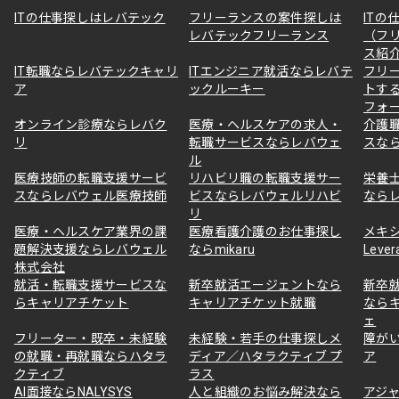
ITの仕事探しはレバテック
フリーランスの案件探しは
ITの
レバテックフリーランス
（フ
ス紹
IT転職ならレバテックキャリ
ITエンジニア就活ならレバテ
フリ
ア
ックルーキー
トす
フォ
オンライン診療ならレバク
医療・ヘルスケアの求人・
介護
リ
転職サービスならレバウェ
スな
ル
医療技師の転職支援サービ
リハビリ職の転職支援サー
栄養
スならレバウェル医療技師
ビスならレバウェルリハビ
なら
リ
医療・ヘルスケア業界の課
医療看護介護のお仕事探し
メキ
題解決支援ならレバウェル
ならmikaru
Lever
株式会社
就活・転職支援サービスな
新卒就活エージェントなら
新卒
らキャリアチケット
キャリアチケット就職
なら
ェ
フリーター・既卒・未経験
未経験・若手の仕事探しメ
障が
の就職・再就職ならハタラ
ディア／ハタラクティブ プ
ア
クティブ
ラス
AI面接ならNALYSYS
人と組織のお悩み解決なら
アジャ