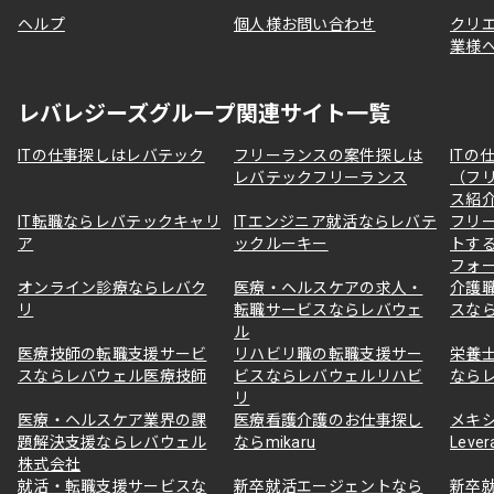
ヘルプ
個人様お問い合わせ
クリ
業様
レバレジーズグループ関連サイト一覧
ITの仕事探しはレバテック
フリーランスの案件探しは
ITの
レバテックフリーランス
（フ
ス紹
IT転職ならレバテックキャリ
ITエンジニア就活ならレバテ
フリ
ア
ックルーキー
トす
フォ
オンライン診療ならレバク
医療・ヘルスケアの求人・
介護
リ
転職サービスならレバウェ
スな
ル
医療技師の転職支援サービ
リハビリ職の転職支援サー
栄養
スならレバウェル医療技師
ビスならレバウェルリハビ
なら
リ
医療・ヘルスケア業界の課
医療看護介護のお仕事探し
メキ
題解決支援ならレバウェル
ならmikaru
Lever
株式会社
就活・転職支援サービスな
新卒就活エージェントなら
新卒