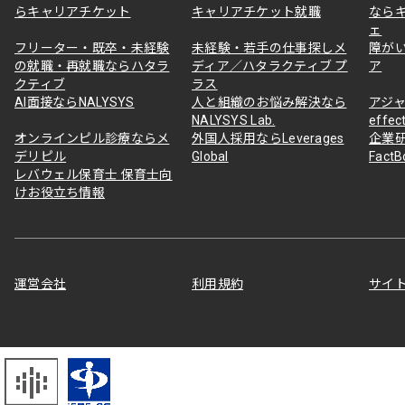
らキャリアチケット
キャリアチケット就職
なら
ェ
フリーター・既卒・未経験
未経験・若手の仕事探しメ
障が
の就職・再就職ならハタラ
ディア／ハタラクティブ プ
ア
クティブ
ラス
AI面接ならNALYSYS
人と組織のお悩み解決なら
アジャ
NALYSYS Lab.
effec
オンラインピル診療ならメ
外国人採用ならLeverages
企業
デリピル
Global
Fact
レバウェル保育士 保育士向
けお役立ち情報
運営会社
利用規約
サイ