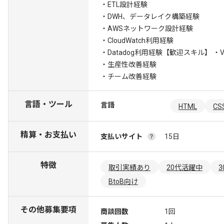
・ETL設計経験
・DWH、データレイク構築経験
・AWSネットワーク設計経験
・CloudWatch利用経験
・Datadog利用経験
【歓迎スキル】 ・VPC 
・生産性改善経験
・チーム改善経験
言語・ツール
言語
HTML
CS
精算・お支払い
支払いサイト
15日
特徴
取引実績あり
20代活躍中
BtoB向け
その他募集要項
商談回数
1回