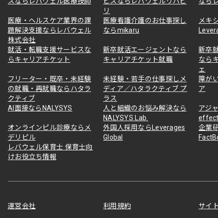
スならレバウェル医療技師
ビスならレバウェルリハビ
なら
リ
医療・ヘルスケア業界の課
医療看護介護のお仕事探し
メキ
題解決支援ならレバウェル
ならmikaru
Lever
株式会社
就活・転職支援サービスな
新卒就活エージェントなら
新卒
らキャリアチケット
キャリアチケット就職
なら
ェ
フリーター・既卒・未経験
未経験・若手の仕事探しメ
障が
の就職・再就職ならハタラ
ディア／ハタラクティブ プ
ア
クティブ
ラス
AI面接ならNALYSYS
人と組織のお悩み解決なら
アジャ
NALYSYS Lab.
effec
オンラインピル診療ならメ
外国人採用ならLeverages
企業
デリピル
Global
Fact
レバウェル保育士 保育士向
けお役立ち情報
運営会社
利用規約
サイ