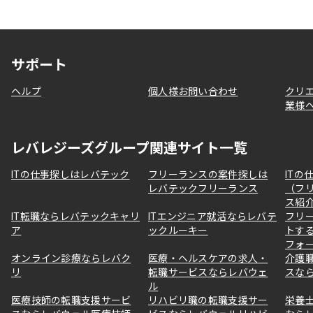
サポート
ヘルプ
個人様お問い合わせ
クリ
業様
レバレジーズグループ関連サイト一覧
ITの仕事探しはレバテック
フリーランスの案件探しは
ITの
レバテックフリーランス
（フ
ス紹
IT転職ならレバテックキャリ
ITエンジニア就活ならレバテ
フリ
ア
ックルーキー
トす
フォ
オンライン診療ならレバク
医療・ヘルスケアの求人・
介護
リ
転職サービスならレバウェ
スな
ル
医療技師の転職支援サービ
リハビリ職の転職支援サー
栄養