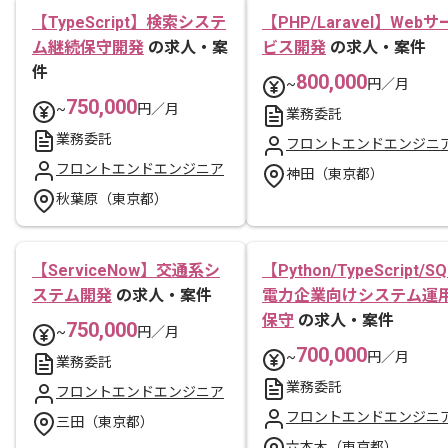
【TypeScript】検索システ
【PHP/Laravel】Webサ
ム継続保守開発
の求人・案
ビス開発
の求人・案件
件
800,000
~
円／月
750,000
~
円／月
業務委託
業務委託
フロントエンドエンジニ
フロントエンドエンジニア
神田（東京都）
秋葉原（東京都）
【ServiceNow】交通系シ
【Python/TypeScript/S
ステム開発
の求人・案件
電力企業向けシステム運
保守
の求人・案件
750,000
~
円／月
700,000
~
円／月
業務委託
業務委託
フロントエンドエンジニア
フロントエンドエンジニ
三田（東京都）
六本木（東京都）