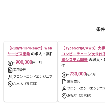
条
【Rudy/PHP/React】Web
【TypeScript/AWS】大
サービス開発
の求人・案件
コンビニチェーン次世代
舗システム開発
の求人・
900,000
~
円／月
件
業務委託
730,000
~
円／月
フロントエンドエンジニア
業務委託
六本木（東京都）
フロントエンドエンジニ
浜松町（東京都）