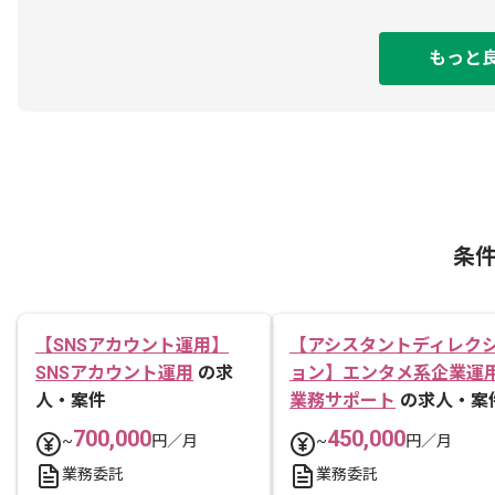
もっと
条
【SNSアカウント運用】
【アシスタントディレク
SNSアカウント運用
の求
ョン】エンタメ系企業運
人・案件
業務サポート
の求人・案
700,000
450,000
~
円／月
~
円／月
業務委託
業務委託