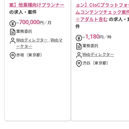
案】他業種向けプランナー
ョン】CtoCプラットフォ
の求人・案件
ムコンテンツチェック案
※アダルト含む
の求人・
700,000
~
円／月
件
業務委託
1,180
~
円／時
Webディレクター
,
Webマ
業務委託
ーケター
Webディレクター
赤坂（東京都）
渋谷（東京都）