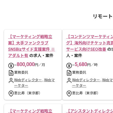
リモート
【マーケティング戦略立
【コンテンツマーケティ
案】大手ファンクラブ
グ】海外向けチケット売
SNSBizサイド支援案件 ※
サービス向けSEO改善
の
アダルト有
の求人・案件
人・案件
800,000
5,680
~
円／月
~
円／時
業務委託
業務委託
Webディレクター
,
Webマ
Webディレクター
,
Webマ
ーケター
ーケター
恵比寿（東京都）
恵比寿（東京都）
【マーケティング戦略立
【アシスタントディレク