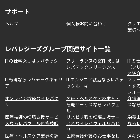
サポート
ヘルプ
個人様お問い合わせ
クリ
業様
レバレジーズグループ関連サイト一覧
ITの仕事探しはレバテック
フリーランスの案件探しは
ITの
レバテックフリーランス
（フ
ス紹
IT転職ならレバテックキャリ
ITエンジニア就活ならレバテ
フリ
ア
ックルーキー
トす
フォ
オンライン診療ならレバク
医療・ヘルスケアの求人・
介護
リ
転職サービスならレバウェ
スな
ル
医療技師の転職支援サービ
リハビリ職の転職支援サー
栄養
スならレバウェル医療技師
ビスならレバウェルリハビ
なら
リ
医療・ヘルスケア業界の課
医療看護介護のお仕事探し
メキ