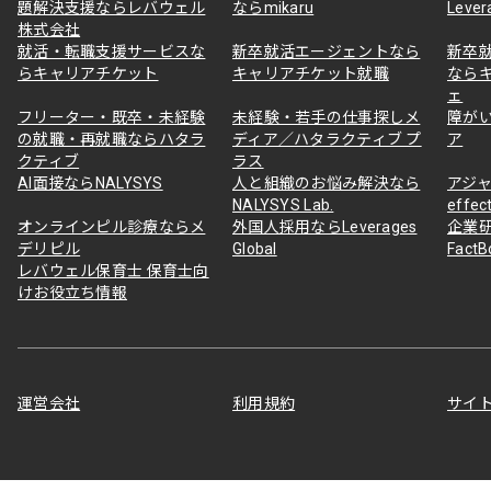
題解決支援ならレバウェル
ならmikaru
Lever
株式会社
就活・転職支援サービスな
新卒就活エージェントなら
新卒
らキャリアチケット
キャリアチケット就職
なら
ェ
フリーター・既卒・未経験
未経験・若手の仕事探しメ
障が
の就職・再就職ならハタラ
ディア／ハタラクティブ プ
ア
クティブ
ラス
AI面接ならNALYSYS
人と組織のお悩み解決なら
アジャ
NALYSYS Lab.
effec
オンラインピル診療ならメ
外国人採用ならLeverages
企業
デリピル
Global
Fact
レバウェル保育士 保育士向
けお役立ち情報
運営会社
利用規約
サイ