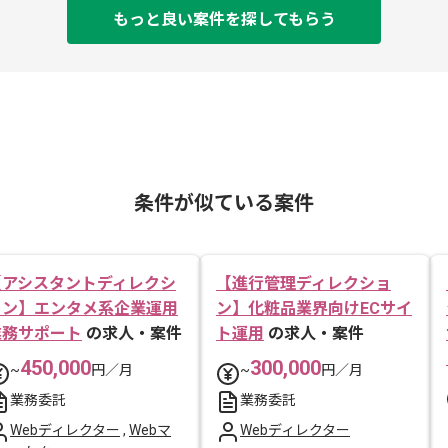
もっと良い案件を探してもらう
条件が似ている案件
【アシスタントディレクシ
【進行管理ディレクショ
ョン】エンタメ系企業運用
ン】化粧品業界向けECサイ
業務サポート
の求人・案件
ト運用
の求人・案件
450,000
300,000
~
円／月
~
円／月
業務委託
業務委託
Webディレクター
,
Webマ
Webディレクター