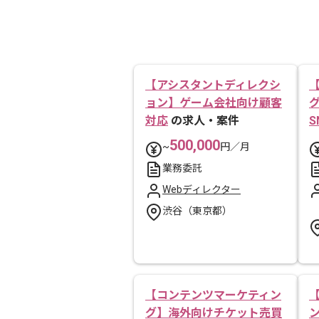
【アシスタントディレクシ
ョン】ゲーム会社向け顧客
対応
の求人・案件
S
500,000
~
円／月
業務委託
Webディレクター
渋谷（東京都）
【コンテンツマーケティン
グ】海外向けチケット売買