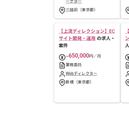
ーケター
三越前（東京都）
【上流ディレクション】EC
サイト開発・運用
の求人・
案件
650,000
~
円／月
業務委託
Webディレクター
新橋（東京都）