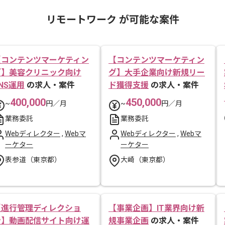
リモートワーク が可能な案件
【コンテンツマーケティン
【コンテンツマーケティン
グ】美容クリニック向け
グ】大手企業向け新規リー
NS運用
の求人・案件
ド獲得支援
の求人・案件
400,000
450,000
~
円／月
~
円／月
業務委託
業務委託
Webディレクター
,
Webマ
Webディレクター
,
Webマ
ーケター
ーケター
表参道（東京都）
大崎（東京都）
【進行管理ディレクショ
【事業企画】IT業界向け新
ン】動画配信サイト向け運
規事業企画
の求人・案件