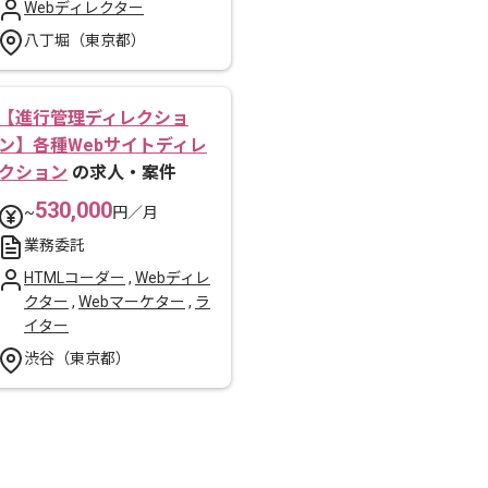
Webディレクター
八丁堀（東京都）
【進行管理ディレクショ
ン】各種Webサイトディレ
クション
の求人・案件
530,000
~
円／月
業務委託
HTMLコーダー
,
Webディレ
クター
,
Webマーケター
,
ラ
イター
渋谷（東京都）