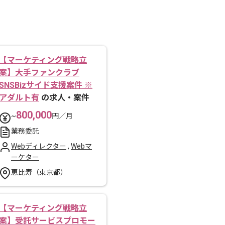
【マーケティング戦略立
案】大手ファンクラブ
SNSBizサイド支援案件 ※
アダルト有
の求人・案件
800,000
~
円／月
業務委託
Webディレクター
,
Webマ
ーケター
恵比寿（東京都）
【マーケティング戦略立
案】受託サービスプロモー