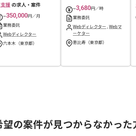
用支援
の求人・案件
3,680
~
円／時
350,000
~
円／月
業務委託
業務委託
Webディレクター
,
Webマ
ーケター
Webディレクター
恵比寿（東京都）
六本木（東京都）
希望の案件が見つからなかった