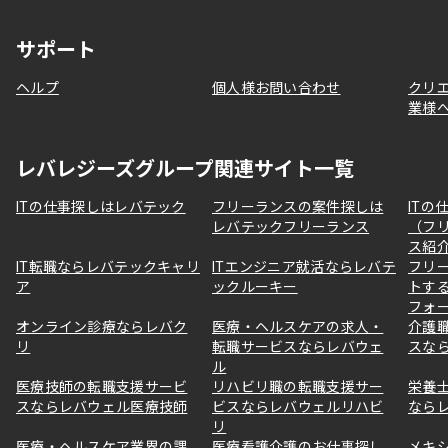
サポート
ヘルプ
個人様お問い合わせ
クリ
業様
レバレジーズグループ関連サイト一覧
ITの仕事探しはレバテック
フリーランスの案件探しは
ITの
レバテックフリーランス
（フ
ス紹
IT転職ならレバテックキャリ
ITエンジニア就活ならレバテ
フリ
ア
ックルーキー
トす
フォ
オンライン診療ならレバク
医療・ヘルスケアの求人・
介護
リ
転職サービスならレバウェ
スな
ル
医療技師の転職支援サービ
リハビリ職の転職支援サー
栄養
スならレバウェル医療技師
ビスならレバウェルリハビ
なら
リ
医療・ヘルスケア業界の課
医療看護介護のお仕事探し
メキ