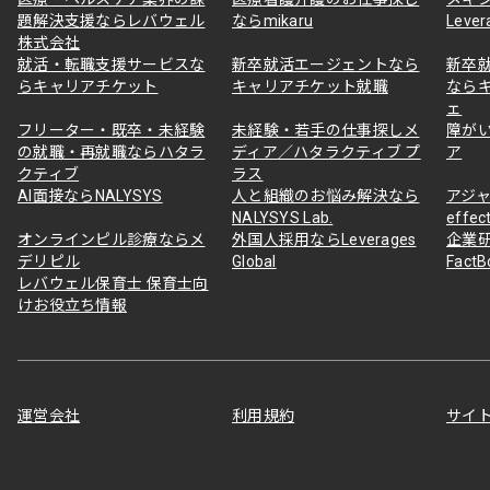
題解決支援ならレバウェル
ならmikaru
Lever
株式会社
就活・転職支援サービスな
新卒就活エージェントなら
新卒
らキャリアチケット
キャリアチケット就職
なら
ェ
フリーター・既卒・未経験
未経験・若手の仕事探しメ
障が
の就職・再就職ならハタラ
ディア／ハタラクティブ プ
ア
クティブ
ラス
AI面接ならNALYSYS
人と組織のお悩み解決なら
アジャ
NALYSYS Lab.
effec
オンラインピル診療ならメ
外国人採用ならLeverages
企業
デリピル
Global
Fact
レバウェル保育士 保育士向
けお役立ち情報
運営会社
利用規約
サイ