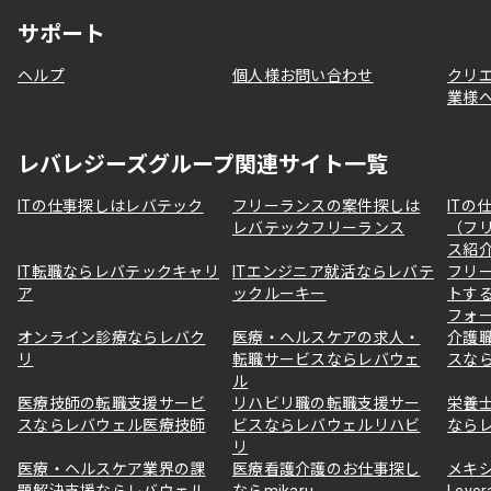
サポート
ヘルプ
個人様お問い合わせ
クリ
業様
レバレジーズグループ関連サイト一覧
ITの仕事探しはレバテック
フリーランスの案件探しは
ITの
レバテックフリーランス
（フ
ス紹
IT転職ならレバテックキャリ
ITエンジニア就活ならレバテ
フリ
ア
ックルーキー
トす
フォ
オンライン診療ならレバク
医療・ヘルスケアの求人・
介護
リ
転職サービスならレバウェ
スな
ル
医療技師の転職支援サービ
リハビリ職の転職支援サー
栄養
スならレバウェル医療技師
ビスならレバウェルリハビ
なら
リ
医療・ヘルスケア業界の課
医療看護介護のお仕事探し
メキ
題解決支援ならレバウェル
ならmikaru
Lever