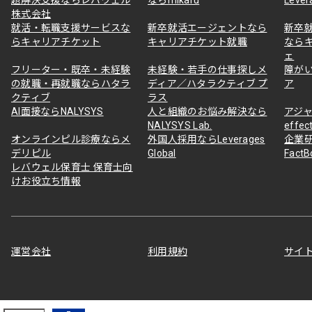
株式会社
就活・転職支援サービスな
新卒就活エージェントなら
新卒
らキャリアチケット
キャリアチケット就職
なら
ェ
フリーター・既卒・未経験
未経験・若手の仕事探しメ
障が
の就職・再就職ならハタラ
ディア／ハタラクティブ プ
ア
クティブ
ラス
AI面接ならNALYSYS
人と組織のお悩み解決なら
アジャ
NALYSYS Lab.
effec
オンラインピル診療ならメ
外国人採用ならLeverages
企業
デリピル
Global
Fact
レバウェル保育士 保育士向
けお役立ち情報
運営会社
利用規約
サイ