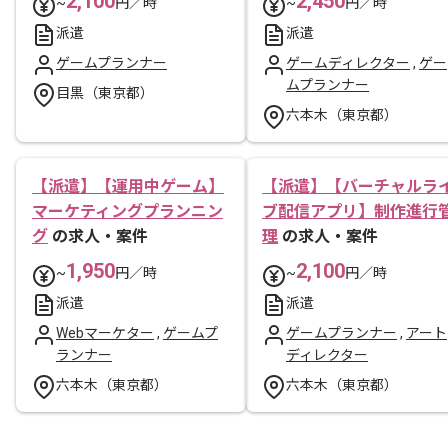
2,100
2,450
~
円／時
~
円／時
派遣
派遣
ゲームプランナー
ゲームディレクター
,
ゲー
ムプランナー
目黒（東京都）
六本木（東京都）
【派遣】【運用中ゲーム】
【派遣】【バーチャルラ
マーケティングプランニン
ブ配信アプリ】制作進行
グ
の求人・案件
理
の求人・案件
1,950
2,100
~
円／時
~
円／時
派遣
派遣
Webマーケター
,
ゲームプ
ゲームプランナー
,
アート
ランナー
ディレクター
六本木（東京都）
六本木（東京都）