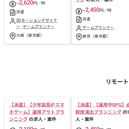
2,620
~
円／時
2,450
~
円／時
派遣
派遣
3Dモーションデザイナ
ー
,
ゲームプランナー
ゲームプランナー
大崎（東京都）
東京（東京都）
リモート
【派遣】【少年誌系IPスマ
【派遣】【運用中RPG】
ホゲーム】運用アウトプラ
殺技演出プランニング
の
ンニング
の求人・案件
人・案件