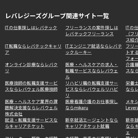
レバレジーズグループ関連サイト一覧
ITの仕事探しはレバテック
フリーランスの案件探しは
ITの
レバテックフリーランス
（フ
ス紹
IT転職ならレバテックキャリ
ITエンジニア就活ならレバテ
フリ
ア
ックルーキー
トす
フォ
オンライン診療ならレバク
医療・ヘルスケアの求人・
介護
リ
転職サービスならレバウェ
スな
ル
医療技師の転職支援サービ
リハビリ職の転職支援サー
栄養
スならレバウェル医療技師
ビスならレバウェルリハビ
なら
リ
医療・ヘルスケア業界の課
医療看護介護のお仕事探し
メキ
題解決支援ならレバウェル
ならmikaru
Lever
株式会社
就活・転職支援サービスな
新卒就活エージェントなら
新卒
らキャリアチケット
キャリアチケット就職
なら
ェ