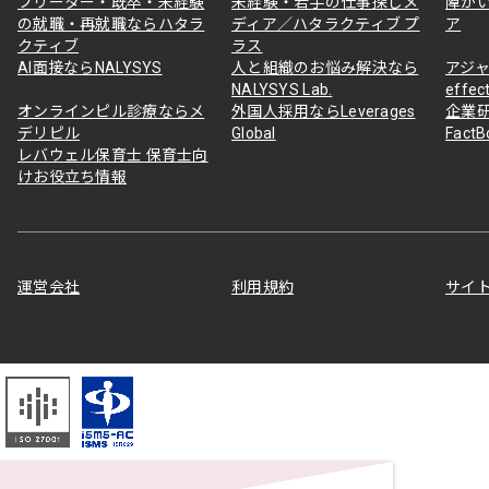
フリーター・既卒・未経験
未経験・若手の仕事探しメ
障が
の就職・再就職ならハタラ
ディア／ハタラクティブ プ
ア
クティブ
ラス
AI面接ならNALYSYS
人と組織のお悩み解決なら
アジャ
NALYSYS Lab.
effec
オンラインピル診療ならメ
外国人採用ならLeverages
企業
デリピル
Global
Fact
レバウェル保育士 保育士向
けお役立ち情報
運営会社
利用規約
サイ