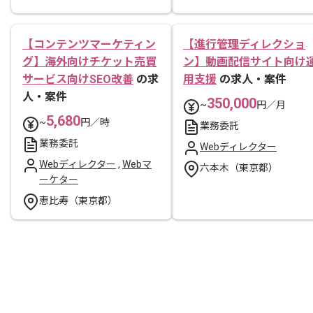
【コンテンツマーケティン
【進行管理ディレクショ
グ】海外向けチケット売買
ン】動画配信サイト向け
サービス向けSEO改善
の求
用支援
の求人・案件
人・案件
350,000
~
円／月
5,680
~
円／時
業務委託
業務委託
Webディレクター
Webディレクター
,
Webマ
六本木（東京都）
ーケター
恵比寿（東京都）