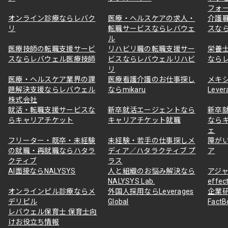
フォ
オンライン診療ならレバク
医療・ヘルスケアの求人・
介護
リ
転職サービスならレバウェ
スな
ル
医療技師の転職支援サービ
リハビリ職の転職支援サー
栄養
スならレバウェル医療技師
ビスならレバウェルリハビ
なら
リ
医療・ヘルスケア業界の課
医療看護介護のお仕事探し
メキ
題解決支援ならレバウェル
ならmikaru
Lever
株式会社
就活・転職支援サービスな
新卒就活エージェントなら
新卒
らキャリアチケット
キャリアチケット就職
なら
ェ
フリーター・既卒・未経験
未経験・若手の仕事探しメ
障が
の就職・再就職ならハタラ
ディア／ハタラクティブ プ
ア
クティブ
ラス
AI面接ならNALYSYS
人と組織のお悩み解決なら
アジャ
NALYSYS Lab.
effec
オンラインピル診療ならメ
外国人採用ならLeverages
企業
デリピル
Global
Fact
レバウェル保育士 保育士向
けお役立ち情報