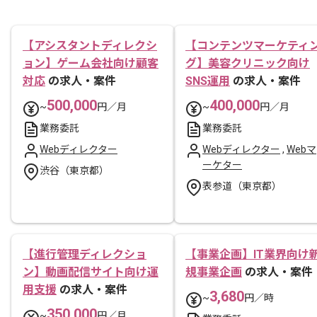
【アシスタントディレクシ
【コンテンツマーケティ
ョン】ゲーム会社向け顧客
グ】美容クリニック向け
対応
の求人・案件
SNS運用
の求人・案件
500,000
400,000
~
円／月
~
円／月
業務委託
業務委託
Webディレクター
Webディレクター
,
Webマ
ーケター
渋谷（東京都）
表参道（東京都）
【進行管理ディレクショ
【事業企画】IT業界向け
ン】動画配信サイト向け運
規事業企画
の求人・案件
用支援
の求人・案件
3,680
~
円／時
350,000
~
円／月