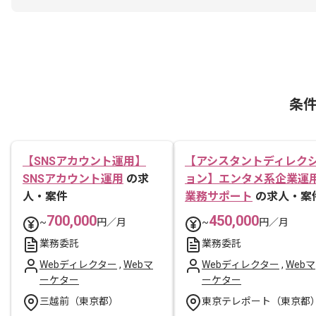
条
【SNSアカウント運用】
【アシスタントディレク
SNSアカウント運用
の求
ョン】エンタメ系企業運
人・案件
業務サポート
の求人・案
700,000
450,000
~
円／月
~
円／月
業務委託
業務委託
Webディレクター
,
Webマ
Webディレクター
,
Webマ
ーケター
ーケター
三越前（東京都）
東京テレポート（東京都