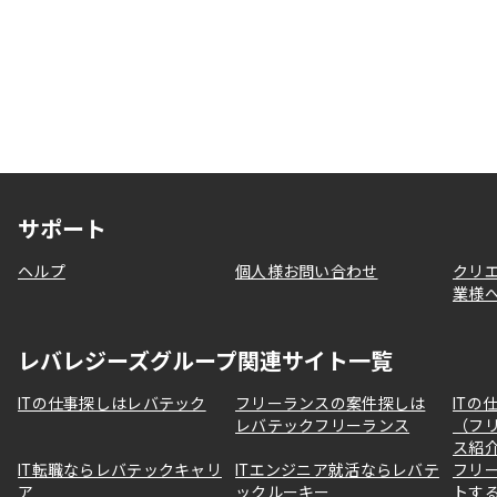
サポート
ヘルプ
個人様お問い合わせ
クリ
業様
レバレジーズグループ関連サイト一覧
ITの仕事探しはレバテック
フリーランスの案件探しは
ITの
レバテックフリーランス
（フ
ス紹
IT転職ならレバテックキャリ
ITエンジニア就活ならレバテ
フリ
ア
ックルーキー
トす