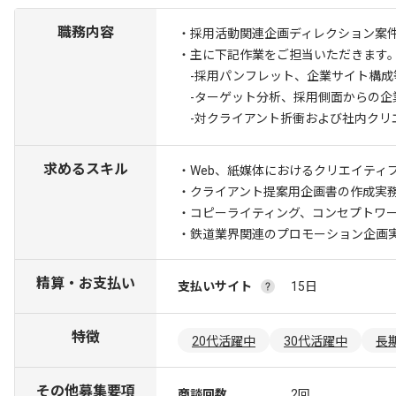
職務内容
・採用活動関連企画ディレクション案
・主に下記作業をご担当いただきます
-採用パンフレット、企業サイト構成
-ターゲット分析、採用側面からの企
-対クライアント折衝および社内クリ
求めるスキル
・Web、紙媒体におけるクリエイティ
・クライアント提案用企画書の作成実
・コピーライティング、コンセプトワ
・鉄道業界関連のプロモーション企画
精算・お支払い
支払いサイト
15日
特徴
20代活躍中
30代活躍中
長
その他募集要項
商談回数
2回