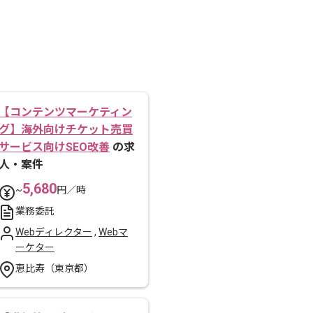
【コンテンツマーケティン
グ】海外向けチケット売買
サービス向けSEO改善
の求
人・案件
5,680
~
円／時
業務委託
Webディレクター
,
Webマ
ーケター
恵比寿（東京都）