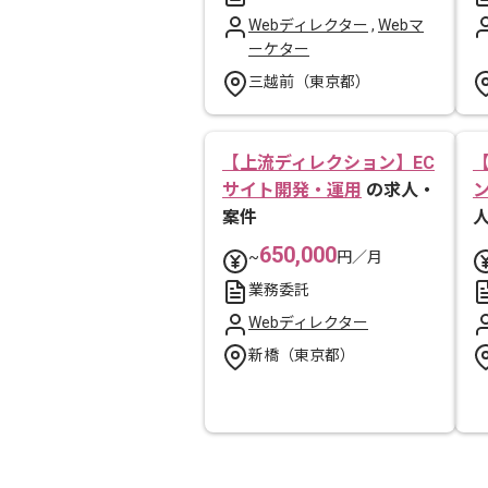
Webディレクター
,
Webマ
ーケター
三越前（東京都）
【上流ディレクション】EC
サイト開発・運用
の求人・
案件
650,000
~
円／月
業務委託
Webディレクター
新橋（東京都）