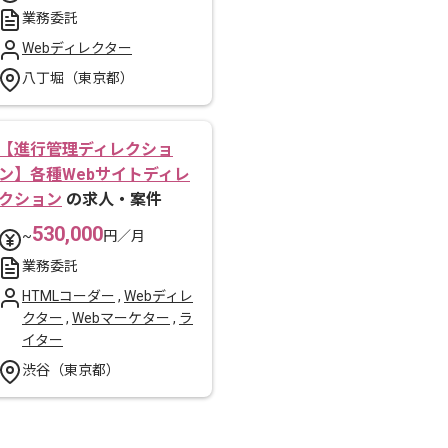
業務委託
Webディレクター
八丁堀（東京都）
【進行管理ディレクショ
ン】各種Webサイトディレ
クション
の求人・案件
530,000
~
円／月
業務委託
HTMLコーダー
,
Webディレ
クター
,
Webマーケター
,
ラ
イター
渋谷（東京都）