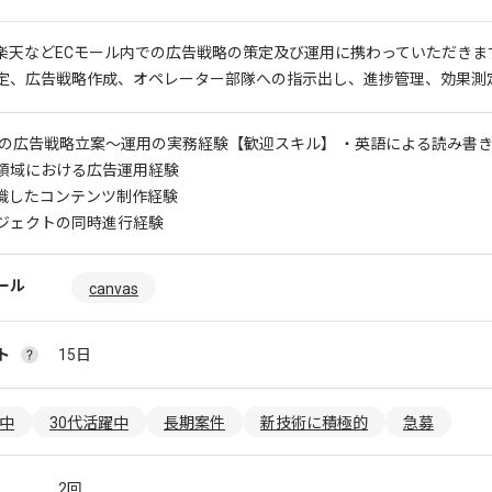
nや楽天などECモール内での広告戦略の策定及び運用に携わっていただきま
定、広告戦略作成、オペレーター部隊への指示出し、進捗管理、効果測
での広告戦略立案～運用の実務経験
【歓迎スキル】 ・英語による読み書
領域における広告運用経験
意識したコンテンツ制作経験
ジェクトの同時進行経験
ール
canvas
ト
15日
躍中
30代活躍中
長期案件
新技術に積極的
急募
2回