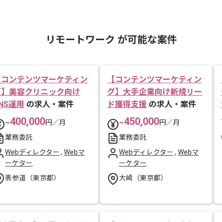
リモートワーク が可能な案件
【コンテンツマーケティン
【コンテンツマーケティン
グ】美容クリニック向け
グ】大手企業向け新規リー
NS運用
の求人・案件
ド獲得支援
の求人・案件
400,000
450,000
~
円／月
~
円／月
業務委託
業務委託
Webディレクター
,
Webマ
Webディレクター
,
Webマ
ーケター
ーケター
表参道（東京都）
大崎（東京都）