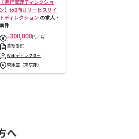
【進行管理ディレクショ
ン】toB向けサービスサイ
トディレクション
の求人・
案件
300,000
~
円／月
業務委託
Webディレクター
東銀座（東京都）
方へ