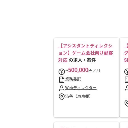
【アシスタントディレクシ
ョン】ゲーム会社向け顧客
対応
の求人・案件
S
500,000
~
円／月
業務委託
Webディレクター
渋谷（東京都）