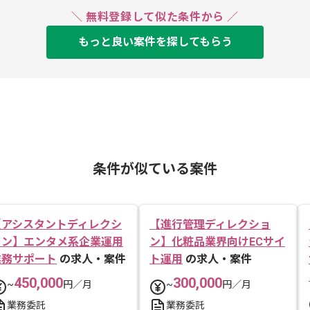
＼ 無料登録して似た条件から ／
もっと良い案件を探してもらう
条件が似ている案件
【アシスタントディレクシ
【進行管理ディレクショ
ョン】エンタメ系企業運用
ン】化粧品業界向けECサイ
業務サポート
の求人・案件
ト運用
の求人・案件
450,000
300,000
~
円／月
~
円／月
業務委託
業務委託