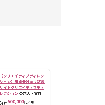
【クリエイティブディレク
ション】事業会社向け複数
サイトクリエイティブディ
レクション
の求人・案件
600,000
~
円／月