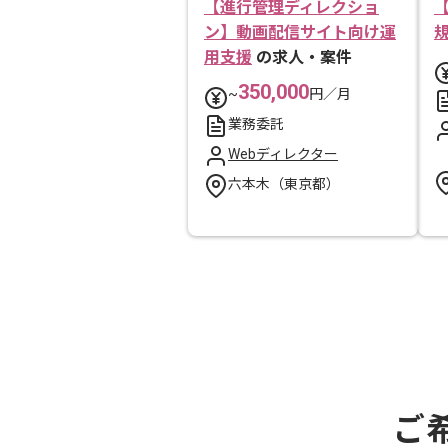
【進行管理ディレクショ
ン】動画配信サイト向け運
用支援
の求人・案件
350,000
~
円／月
業務委託
Webディレクター
六本木（東京都）
ご