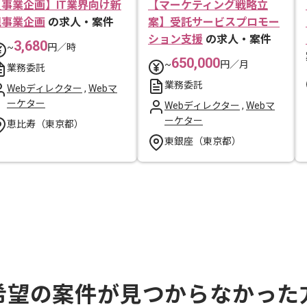
【事業企画】IT業界向け新
【マーケティング戦略立
規事業企画
の求人・案件
案】受託サービスプロモー
ション支援
の求人・案件
3,680
~
円／時
650,000
~
円／月
業務委託
業務委託
Webディレクター
,
Webマ
ーケター
Webディレクター
,
Webマ
ーケター
恵比寿（東京都）
東銀座（東京都）
希望の案件が見つからなかった