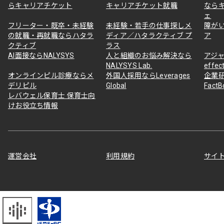
らキャリアチケット
キャリアチケット就職
なら
ェ
フリーター・既卒・未経験
未経験・若手の仕事探しメ
障が
の就職・再就職ならハタラ
ディア／ハタラクティブ プ
ア
クティブ
ラス
AI面接ならNALYSYS
人と組織のお悩み解決なら
アジャ
NALYSYS Lab.
effec
オンラインピル診療ならメ
外国人採用ならLeverages
企業
デリピル
Global
Fact
レバウェル保育士 保育士向
けお役立ち情報
運営会社
利用規約
サイ