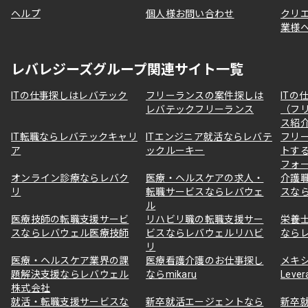
ヘルプ
個人様お問い合わせ
クリ
業様
レバレジーズグループ関連サイト一覧
ITの仕事探しはレバテック
フリーランスの案件探しは
ITの
レバテックフリーランス
（フ
ス紹
IT転職ならレバテックキャリ
ITエンジニア就活ならレバテ
フリ
ア
ックルーキー
トす
フォ
オンライン診療ならレバク
医療・ヘルスケアの求人・
介護
リ
転職サービスならレバウェ
スな
ル
医療技師の転職支援サービ
リハビリ職の転職支援サー
栄養
スならレバウェル医療技師
ビスならレバウェルリハビ
なら
リ
医療・ヘルスケア業界の課
医療看護介護のお仕事探し
メキ
題解決支援ならレバウェル
ならmikaru
Lever
株式会社
就活・転職支援サービスな
新卒就活エージェントなら
新卒