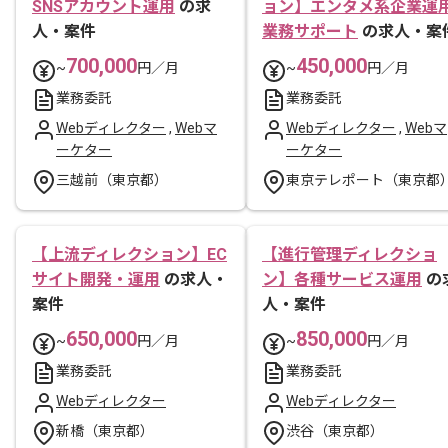
SNSアカウント運用
の求
ョン】エンタメ系企業運
人・案件
業務サポート
の求人・案
700,000
450,000
~
円／月
~
円／月
業務委託
業務委託
Webディレクター
,
Webマ
Webディレクター
,
Webマ
ーケター
ーケター
三越前（東京都）
東京テレポート（東京都
【上流ディレクション】EC
【進行管理ディレクショ
サイト開発・運用
の求人・
ン】各種サービス運用
の
案件
人・案件
650,000
850,000
~
円／月
~
円／月
業務委託
業務委託
Webディレクター
Webディレクター
新橋（東京都）
渋谷（東京都）