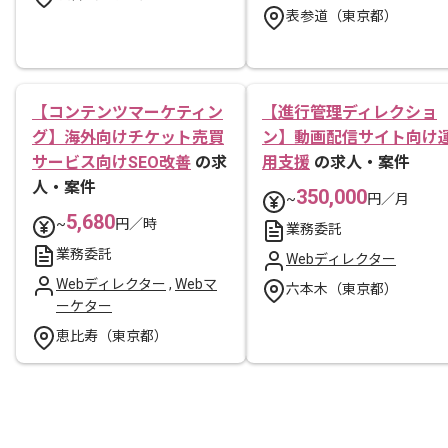
表参道（東京都）
【コンテンツマーケティン
【進行管理ディレクショ
グ】海外向けチケット売買
ン】動画配信サイト向け
サービス向けSEO改善
の求
用支援
の求人・案件
人・案件
350,000
~
円／月
5,680
~
円／時
業務委託
業務委託
Webディレクター
Webディレクター
,
Webマ
六本木（東京都）
ーケター
恵比寿（東京都）