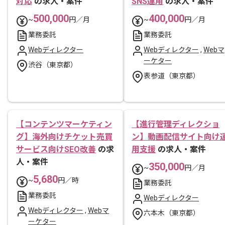
対応
の求人・案件
SNS運用
の求人・案件
500,000
400,000
~
円／月
~
円／月
業務委託
業務委託
Webディレクター
Webディレクター
,
Webマ
ーケター
渋谷（東京都）
表参道（東京都）
【コンテンツマーケティン
【進行管理ディレクショ
グ】海外向けチケット売買
ン】動画配信サイト向け
サービス向けSEO改善
の求
用支援
の求人・案件
人・案件
350,000
~
円／月
5,680
~
円／時
業務委託
業務委託
Webディレクター
Webディレクター
,
Webマ
六本木（東京都）
ーケター