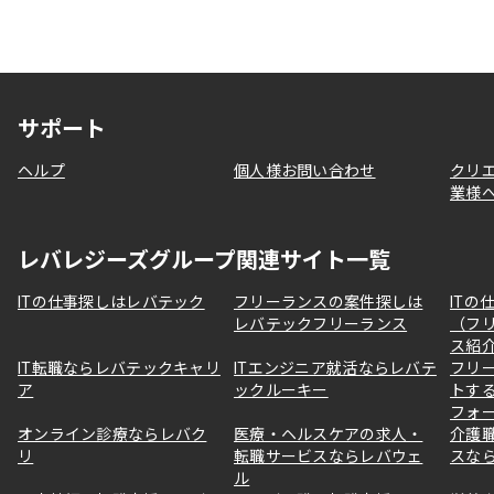
サポート
ヘルプ
個人様お問い合わせ
クリ
業様
レバレジーズグループ関連サイト一覧
ITの仕事探しはレバテック
フリーランスの案件探しは
ITの
レバテックフリーランス
（フ
ス紹
IT転職ならレバテックキャリ
ITエンジニア就活ならレバテ
フリ
ア
ックルーキー
トす
フォ
オンライン診療ならレバク
医療・ヘルスケアの求人・
介護
リ
転職サービスならレバウェ
スな
ル