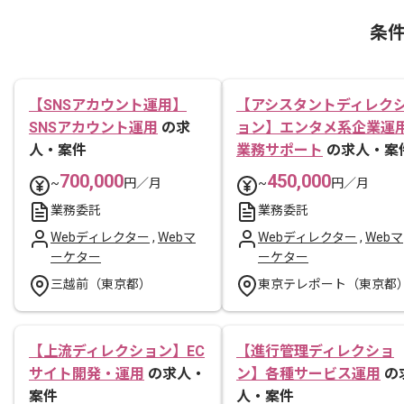
条
【SNSアカウント運用】
【アシスタントディレク
SNSアカウント運用
の求
ョン】エンタメ系企業運
人・案件
業務サポート
の求人・案
700,000
450,000
~
円／月
~
円／月
業務委託
業務委託
Webディレクター
,
Webマ
Webディレクター
,
Webマ
ーケター
ーケター
三越前（東京都）
東京テレポート（東京都
【上流ディレクション】EC
【進行管理ディレクショ
サイト開発・運用
の求人・
ン】各種サービス運用
の
案件
人・案件