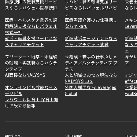
医療技師の転職支援サービ
リハビリ職の転職支援サー
栄養
スならレバウェル医療技師
ビスならレバウェルリハビ
なら
リ
医療・ヘルスケア業界の課
医療看護介護のお仕事探し
メキ
題解決支援ならレバウェル
ならmikaru
Lever
株式会社
就活・転職支援サービスな
新卒就活エージェントなら
新卒
らキャリアチケット
キャリアチケット就職
なら
ェ
フリーター・既卒・未経験
未経験・若手の仕事探しメ
障が
の就職・再就職ならハタラ
ディア／ハタラクティブ プ
ア
クティブ
ラス
AI面接ならNALYSYS
人と組織のお悩み解決なら
アジャ
NALYSYS Lab.
effec
オンラインピル診療ならメ
外国人採用ならLeverages
企業
デリピル
Global
Fact
レバウェル保育士 保育士向
けお役立ち情報
運営会社
利用規約
サイ