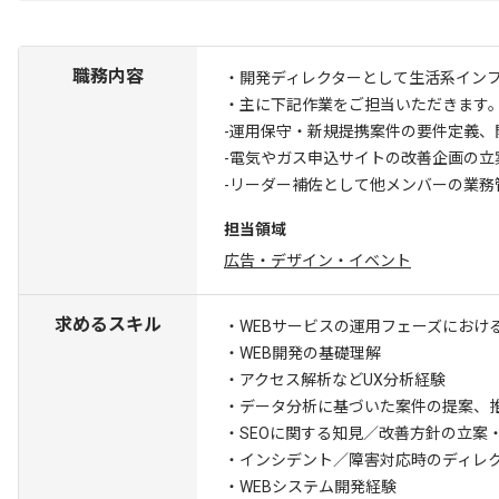
職務内容
・開発ディレクターとして生活系イン
・主に下記作業をご担当いただきます
-運用保守・新規提携案件の要件定義、
-電気やガス申込サイトの改善企画の立
-リーダー補佐として他メンバーの業務
担当領域
広告・デザイン・イベント
求めるスキル
・WEBサービスの運用フェーズにおけ
・WEB開発の基礎理解
・アクセス解析などUX分析経験
・データ分析に基づいた案件の提案、
・SEOに関する知見／改善方針の立案
・インシデント／障害対応時のディレ
・WEBシステム開発経験