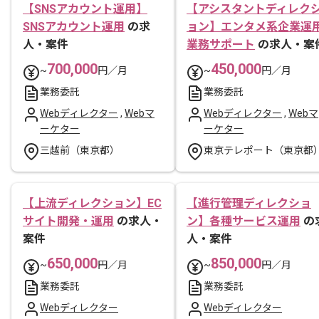
【SNSアカウント運用】
【アシスタントディレク
SNSアカウント運用
の求
ョン】エンタメ系企業運
人・案件
業務サポート
の求人・案
700,000
450,000
~
円／月
~
円／月
業務委託
業務委託
Webディレクター
,
Webマ
Webディレクター
,
Webマ
ーケター
ーケター
三越前（東京都）
東京テレポート（東京都
【上流ディレクション】EC
【進行管理ディレクショ
サイト開発・運用
の求人・
ン】各種サービス運用
の
案件
人・案件
650,000
850,000
~
円／月
~
円／月
業務委託
業務委託
Webディレクター
Webディレクター