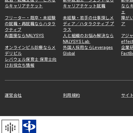
らキャリアチケット
キャリアチケット就職
なら
ェ
フリーター・既卒・未経験
未経験・若手の仕事探しメ
障が
の就職・再就職ならハタラ
ディア／ハタラクティブ プ
ア
クティブ
ラス
AI面接ならNALYSYS
人と組織のお悩み解決なら
アジャ
NALYSYS Lab.
effec
オンラインピル診療ならメ
外国人採用ならLeverages
企業
デリピル
Global
Fact
レバウェル保育士 保育士向
けお役立ち情報
運営会社
利用規約
サイ