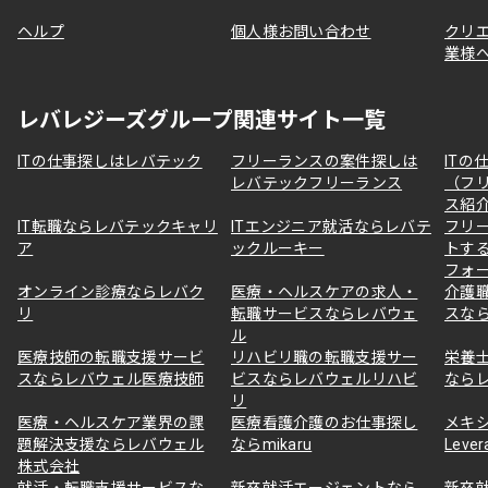
ヘルプ
個人様お問い合わせ
クリ
業様
レバレジーズグループ関連サイト一覧
ITの仕事探しはレバテック
フリーランスの案件探しは
ITの
レバテックフリーランス
（フ
ス紹
IT転職ならレバテックキャリ
ITエンジニア就活ならレバテ
フリ
ア
ックルーキー
トす
フォ
オンライン診療ならレバク
医療・ヘルスケアの求人・
介護
リ
転職サービスならレバウェ
スな
ル
医療技師の転職支援サービ
リハビリ職の転職支援サー
栄養
スならレバウェル医療技師
ビスならレバウェルリハビ
なら
リ
医療・ヘルスケア業界の課
医療看護介護のお仕事探し
メキ
題解決支援ならレバウェル
ならmikaru
Lever
株式会社
就活・転職支援サービスな
新卒就活エージェントなら
新卒