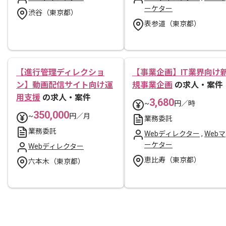
ーケター
渋谷（東京都）
表参道（東京都）
【進行管理ディレクショ
【事業企画】IT業界向け
ン】動画配信サイト向け運
規事業企画
の求人・案件
用支援
の求人・案件
3,680
~
円／時
350,000
~
円／月
業務委託
業務委託
Webディレクター
,
Webマ
ーケター
Webディレクター
恵比寿（東京都）
六本木（東京都）